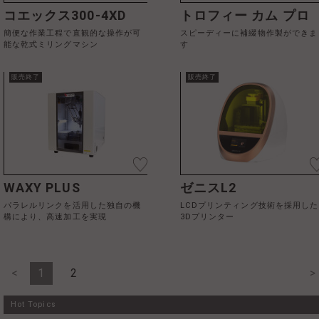
コエックス300-4XD
トロフィー カム プロ
簡便な作業工程で直観的な操作が可
スピーディーに補綴物作製ができま
能な乾式ミリングマシン
す
販売終了
販売終了
WAXY PLUS
ゼニスL2
パラレルリンクを活用した独自の機
LCDプリンティング技術を採用した
構により、高速加工を実現
3Dプリンター
<
1
2
>
Hot Topics