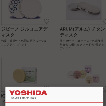
ジビーノ ジルコニアデ
ARUM(アルム) チタン
ィスク
ディスク
強度・透過性・色調に特化したジル
厚さ10mm～25mmの生体親和性
コニアディスクです
耐食性に優れたグレード4の純チタ
ディスク
KZR-CAD ハイブリッ
KZR-CAD デンチャー
ドレジンディスク
PC／プロビ PC