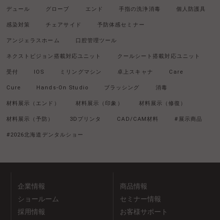
デュール
グローブ
エンド
手指の洗浄消毒
個人防護具
感染対策
チェアサイド
予防体感セミナー
アンジェラスホーム
口腔管理ツール
ネクストビジョン搭載対応ユニット
クールシート搭載対応ユニット
受付
IOS
ミリングマシン
卓上スキャナ
Care
Cure
Hands-On Studio
ブラッシング
消毒
材料展示（エンド）
材料展示（印象）
材料展示（修復）
材料展示（予防）
3Dプリンタ
CAD/CAM材料
#展示商品
#2026北海道デンタルショー
企業情報
商品情報
ショールーム
セミナー情報
採用情報
お客様サポート