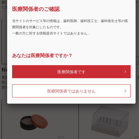
曲げ強230MPaと耐衝撃性を両立し
耐衝撃性に優れたポリカーボネート
た切削加工用レジンディスク
素材の切削加工用レジンディスク
医療関係者のご確認
当サイトのサービス等の情報は、歯科医師、歯科技工士、歯科衛生士等の医
療関係者を対象にしたものです。
一般の方に対する情報提供サイトではありません。
あなたは医療関係者ですか？
Nu:le(ヌール) コート
ゼニス用品
医療関係者です
豊富なカラーラインナップで、低粘
A2 相当のシェードを有したゼニス
性により薄く均一な塗布が可能な表
歯冠用硬質レジン
面滑沢硬化材
医療関係者ではありません