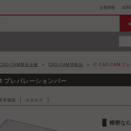
企業情報
採用
CAD/CAM製品全般
>
CAD/CAM消耗品
>
IT CAD/CAM
CAM プレパレーションバー
標準価格
カタログ
精密な