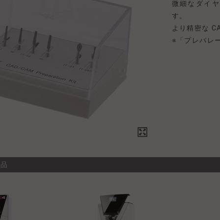
微細なダイヤ
す。
より精密な C
※「プレパレ
商品