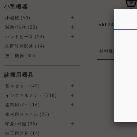
小型機器
小器械 (50)
vhf E4 ミリン
滅菌/洗浄 (20)
ハンドピース (24)
訪問診療関連 (14)
材料展示（修復）
技工機器 (30)
診療用器具
基本セット (49)
インスツルメント (718)
歯科用バー (16)
歯科用ファイル (26)
印象/補綴 (36)
技工用器具 (14)