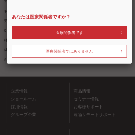
アンジェラスホーム
口腔管理ツール
ネクストビジョン搭載対応ユニット
クールシート搭載対応ユニット
あなたは医療関係者ですか？
受付
IOS
ミリングマシン
卓上スキャナ
Care
Cure
Hands-On Studio
ブラッシング
消毒
医療関係者です
材料展示（エンド）
材料展示（印象）
材料展示（修復）
材料展示（予防）
3Dプリンタ
CAD/CAM材料
#展示商品
医療関係者ではありません
#2026北海道デンタルショー
企業情報
商品情報
ショールーム
セミナー情報
採用情報
お客様サポート
グループ企業
遠隔リモートサポート