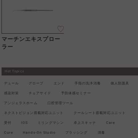
マーチンエキスプロー
ラー
Hot Topics
デュール
グローブ
エンド
手指の洗浄消毒
個人防護具
感染対策
チェアサイド
予防体感セミナー
アンジェラスホーム
口腔管理ツール
ネクストビジョン搭載対応ユニット
クールシート搭載対応ユニット
受付
IOS
ミリングマシン
卓上スキャナ
Care
Cure
Hands-On Studio
ブラッシング
消毒