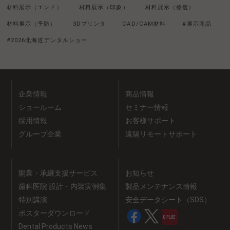
材料展示（エンド）
材料展示（印象）
材料展示（修復）
材料展示（予防）
3Dプリンタ
CAD/CAM材料
#展示商品
#2026北海道デンタルショー
企業情報
商品情報
ショールーム
セミナー情報
採用情報
お客様サポート
グループ企業
遠隔リモートサポート
開業・承継支援サービス
お知らせ
歯科医院 設計・内装実例集
製品メンテナンス情報
特別講演
安全データシート（SDS）
ポスターダウンロード
Dental Products News