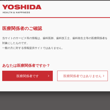
6日(日)
》開業前に知っておきたい！最新の3D義歯製作 in熊本
7日(月) ～ 2026年11月30日(月)
ナー】デジタル印象に対応した形成からIOSを用いたデジタル印象
3日(日)
医療関係者のご確認
 in Tokyo 院内IOSと歯科用3Dプリンターの潮流
1日(水) ～ 2027年01月20日(水)
当サイトのサービス等の情報は、歯科医師、歯科技工士、歯科衛生士等の医療関係者を
ー】MEDITで始める「みんなのIOS」活用
対象にしたものです。
一般の方に対する情報提供サイトではありません。
03日(火祝)
に対応した形成からIOSを用いたデジタル印象・セットまで
あなたは医療関係者ですか？
ンタルショー
医療関係者です
医療関係者ではありません