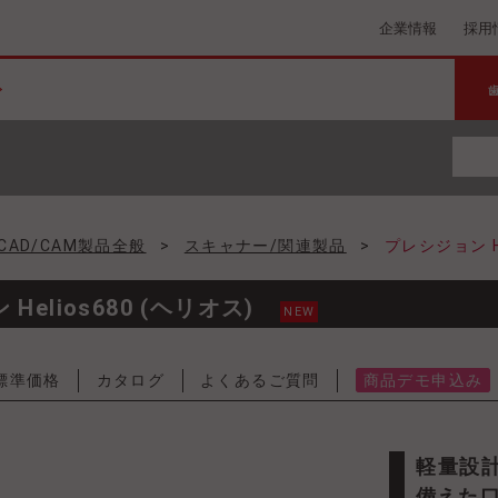
企業情報
採用
CAD/CAM製品全般
>
スキャナー/関連製品
>
プレシジョン He
Helios680 (ヘリオス)
NEW
標準価格
カタログ
よくあるご質問
商品デモ申込み
軽量設計で161g、スムーズな操作性と導入しやすさを
備えた