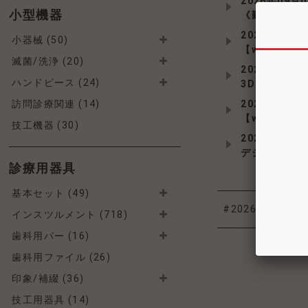
2026年09月0
小型機器
《勤務医限定
2026年09月0
小器械 (50)
【webセミ
滅菌/洗浄 (20)
2026年09月1
ハンドピース (24)
3D nexus
訪問診療関連 (14)
2026年10月2
【webセミナ
技工機器 (30)
2026年11月
デジタル印象
診療用器具
基本セット (49)
#2026北海道デ
インスツルメント (718)
歯科用バー (16)
歯科用ファイル (26)
印象/補綴 (36)
技工用器具 (14)