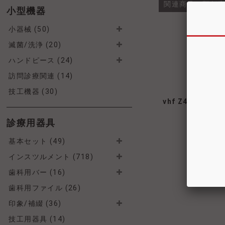
関連商品・類似
小型機器
小器械 (50)
滅菌/洗浄 (20)
ハンドピース (24)
訪問診療関連 (14)
技工機器 (30)
vhf Z4 ミリン
診療用器具
基本セット (49)
インスツルメント (718)
歯科用バー (16)
歯科用ファイル (26)
印象/補綴 (36)
技工用器具 (14)