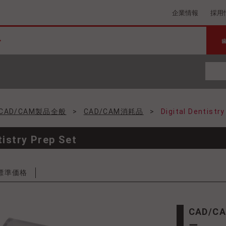
企業情報
採用
CAD/CAM製品全般
>
CAD/CAM消耗品
>
Digital Dentistr
tistry Prep Set
標準価格
CAD/CAM補綴物作成時の支台歯形成用ダイヤモンドバ
ー