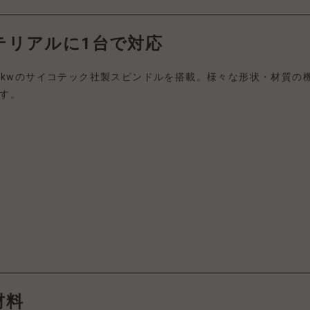
マテリアルに1台で対応
28kwのサイコテック社製スピンドルを搭載。様々な形状・材質の
す。
材料