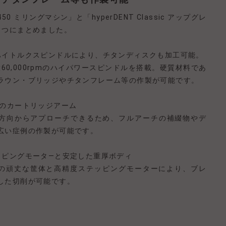
0 ミリングマシン」と「hyperDENT Classic アップグレ
1つにまとめました。
ハイトルクスピンドルにより、チタンディスクも加⼯可能。
最⼤60,000rpmのハイパワースピンドルを搭載。硬質材料であ
ラウン・ブリッジやチタンフレーム等の作製が可能です。
プのカートリッジアーム
⽅向からアプローチできるため、フルアーチの補綴物やデ
広い症例の作製が可能です。
ッピングモータ―と安定した重厚ボディ
kgの頑丈な筐体と高精度ステッピングモーターにより、ブレ
した切削が可能です。