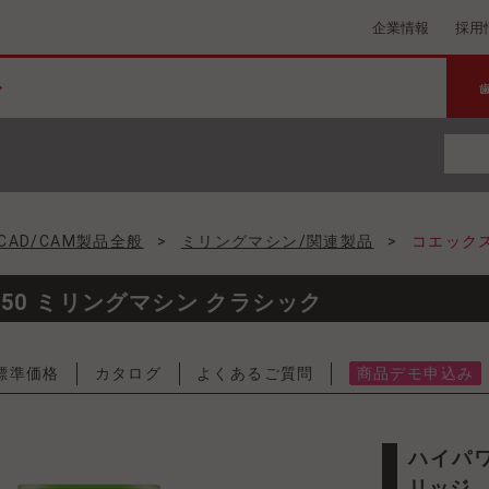
企業情報
採用
CAD/CAM製品全般
>
ミリングマシン/関連製品
>
コエックス
50 ミリングマシン クラシック
標準価格
カタログ
よくあるご質問
商品デモ申込み
ハイパワースピンドル搭載で、チタンのクラウン、ブ
リッジ