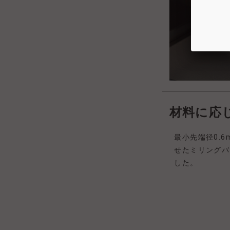
材料に
最小先端径0.
せたミリングバ
した。