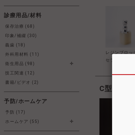
診療用品/材料
保存治療 (68)
印象/補綴 (30)
義歯 (18)
レジンブロッ
外科用材料 (11)
セラミックブ
衛生用品 (98)
技工関連 (12)
書籍/ビデオ (2)
C型クラ
予防/ホームケア
予防 (17)
ホームケア (55)