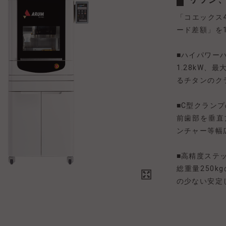
「コエックス45
ード差額」を
■ハイパワー
1.28kW、
るチタンのク
■C型クラン
前⻭部を垂直
ンチャー等幅
■高精度ステ
総重量250
の少ない安定