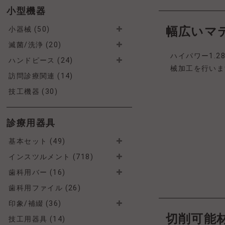
小型機器
幅広い
小器械 (50)
滅菌/洗浄 (20)
ハイパワー1.
ハンドピース (24)
械加工を行いま
訪問診療関連 (14)
技工機器 (30)
診療用器具
基本セット (49)
インスツルメント (718)
歯科用バー (16)
歯科用ファイル (26)
印象/補綴 (36)
切削可能
技工用器具 (14)