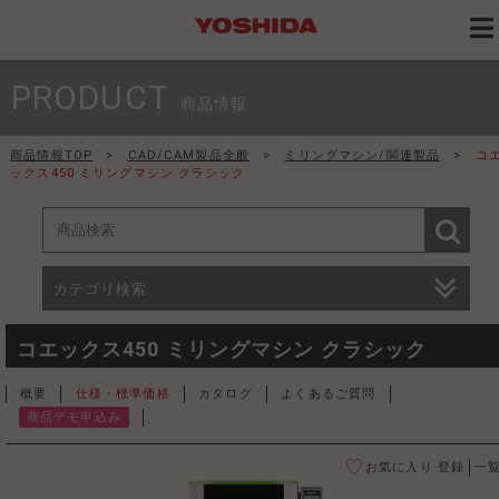
PRODUCT
商品情報
商品情報TOP
>
CAD/CAM製品全般
>
ミリングマシン/関連製品
>
コ
ックス450 ミリングマシン クラシック
カテゴリ検索
コエックス450 ミリングマシン クラシック
概要
仕様・標準価格
カタログ
よくあるご質問
商品デモ申込み
お気に入り 登録
一