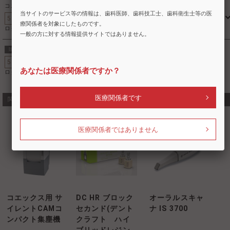
コエックス450 セラミック用バー 0.6mm DG-22
当サイトのサービス等の情報は、歯科医師、歯科技工士、歯科衛生士等の医
5801
600778
標準価格
療関係者を対象にしたものです。
ログイン後に表示。未会員の方は登録をお願いします。
一般の方に対する情報提供サイトではありません。
コエックス450 ミリングマシン設置費
販売終了
5801
600842
標準価格
あなたは医療関係者ですか？
ログイン後に表示。未会員の方は登録をお願いします。
医療関係者です
関連商品・類似商品
医療関係者ではありません
コエックス用 サ
DC HR ブロック
オーラルスキャ
イレントCAMコ
セカンド(デント
ナ IS 3700
ンパクト集塵機
クラフト ハイ