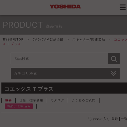
PRODUCT
商品情報
商品情報TOP
>
CAD/CAM製品全般
>
スキャナー/関連製品
>
コエッ
ス T プラス
カテゴリ検索
コエックス T プラス
概要
仕様・標準価格
カタログ
よくあるご質問
商品デモ申込み
お気に入り 登録
一