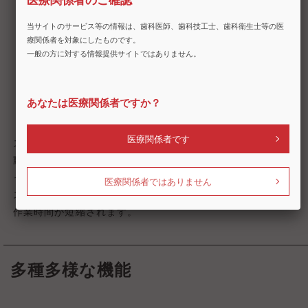
医療関係者のご確認
当サイトのサービス等の情報は、歯科医師、歯科技工士、歯科衛生士等の医
療関係者を対象にしたものです。
一般の方に対する情報提供サイトではありません。
あなたは医療関係者ですか？
医療関係者です
スキャンアームに上下ムーブメントを搭載しているため、自
動で高さ調節を行います。手動で調整する手間が省け、スキ
ャンの準備時間が短くなります。
医療関係者ではありません
スキャンスピードが早いため、短時間でスキャンが完了し、
作業時間が短縮されます。
多種多様な機能