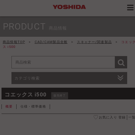
PRODUCT
商品情報
商品情報TOP
>
CAD/CAM製品全般
>
スキャナー/関連製品
>
コエッ
ス i500
カテゴリ検索
コエックス i500
販売終了
概要
仕様・標準価格
お気に入り 登録
一