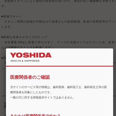
高精度スキャンにより細部の再現性が高いので、適合の良い補綴物を作製でき
す。
■高速スキャン
スキャン時間の短縮が可能なので患者さんの負担軽減、術者の作業効率がアッ
します。
■軽量な本体＆小サイズのチップ
本体重量280gと軽量で持ちやすく、チップの先端サイズが小さいため、患者
んの治療時のストレスを軽減します。
■高画質
3Dフルカラーできれいに見やすく表示されるので、患者さんへのコンサルテ
ションにもお使いいただけます。
医療関係者のご確認
当サイトのサービス等の情報は、歯科医師、歯科技工士、歯科衛生士等の医
療関係者を対象にしたものです。
一般の方に対する情報提供サイトではありません。
高画質・フルカラーのスキャンデー