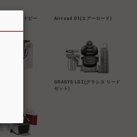
MLX（YNハンドピー
Airroad 01(エアーロード)
ケア ＋
GRASYS LDZ(グラシス リード
ゼット)