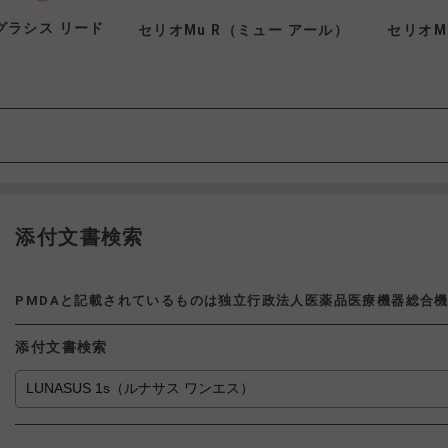
S(グラシス リード
セリオMu R（ミュー アール）
セリオM
添付文書検索
PMDAと記載されているものは独立行政法人医薬品医療機器総合
添付文書検索