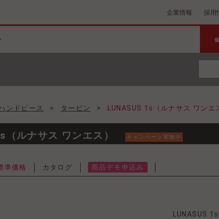
企業情報
採用
ハンドピース
>
タービン
>
LUNASUS 1s（ルナサス ワンエ
 1s（ルナサス ワンエス）
キャンペーン実施中
標準価格
カタログ
商品デモ申込み
LUNASUS 1s