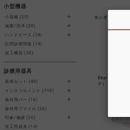
小型機器
小器械 (50)
ヨシダ MaxiDriv
滅菌/洗浄 (20)
ハンドピース (24)
訪問診療関連 (14)
技工機器 (30)
診療用器具
Skyroad S
基本セット (49)
ド）
インスツルメント (718)
歯科用バー (16)
歯科用ファイル (26)
印象/補綴 (36)
技工用器具 (14)