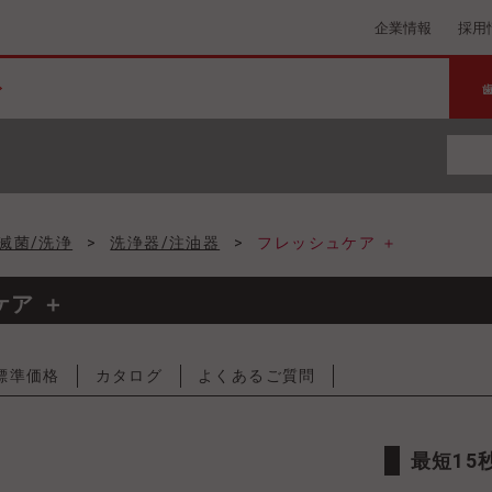
企業情報
採用
滅菌/洗浄
>
洗浄器/注油器
>
フレッシュケア ＋
ア ＋
標準価格
カタログ
よくあるご質問
最短1