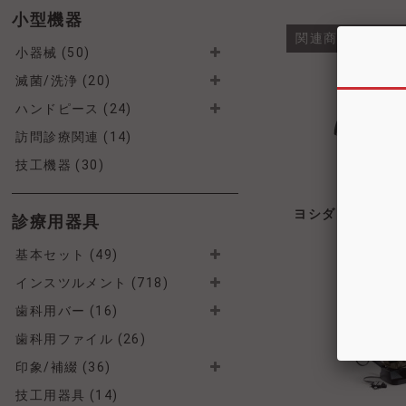
小型機器
関連商品・類似
小器械 (50)
滅菌/洗浄 (20)
ハンドピース (24)
訪問診療関連 (14)
技工機器 (30)
ヨシダ MaxiDriv
診療用器具
基本セット (49)
インスツルメント (718)
歯科用バー (16)
歯科用ファイル (26)
印象/補綴 (36)
技工用器具 (14)