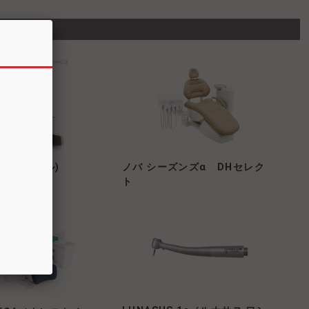
 Tr(テール)
ノバ シーズンズα DHセレク
ト