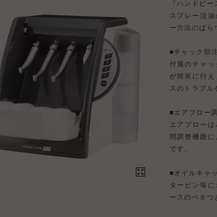
『ハンドピー
スプレー注油
ー方法のばら
■チャック部
付属のチャッ
が簡単に行え
スのトラブル
■エアブロー
エアブローは
間調整機能に
です。
■オイルキャ
タービン毎に
ースのベタつ