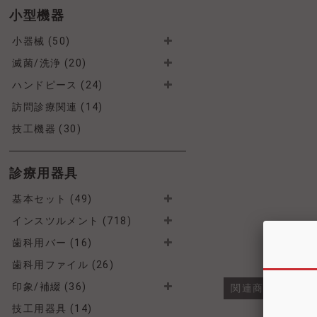
小型機器
小器械 (50)
滅菌/洗浄 (20)
ハンドピース (24)
訪問診療関連 (14)
技工機器 (30)
診療用器具
基本セット (49)
インスツルメント (718)
歯科用バー (16)
歯科用ファイル (26)
印象/補綴 (36)
関連商品・類似
技工用器具 (14)