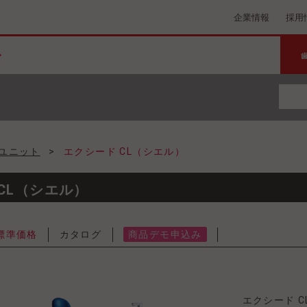
企業情報
採用
ユニット
>
エクシード CL（シエル）
CL（シエル）
標準価格
カタログ
商品デモ申込み
エクシード C