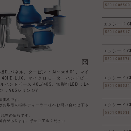
5801
005500
エクシード C
5801
005517
エクシード C
5801
005571
ELパネル、タービン ：Airroad 01、マイ
エクシード C
40HD-LUX、マイクロモーターハンドピー
ハンドピース 40L/40S、無影灯LED ：L4
5801
005524
 ：905シリンジY
準価格です。
エクシード C
はお取引の歯科ディーラー様へお問い合わせ下さ
5801
005531
4日現在の情報です。
場合があります。予めご了承ください。