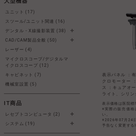
大型機器
ユニット (17)
スツール/ユニット関連 (16)
デンタル・X線撮影装置 (38)
CAD/CAM製品全般 (50)
レーザー (4)
マイクロスコープ/デジタルマ
イクロスコープ (12)
キャビネット (7)
表示パネル ：有機
クロモーター ：
機械室設置 (5)
ス ：キュアオール
ライト、シリンジ
IT商品
表示価格は医院標
※実際の販売価格
レセプトコンピュータ (2)
い。
※2026年07月2
システム (19)
予告なく変更する