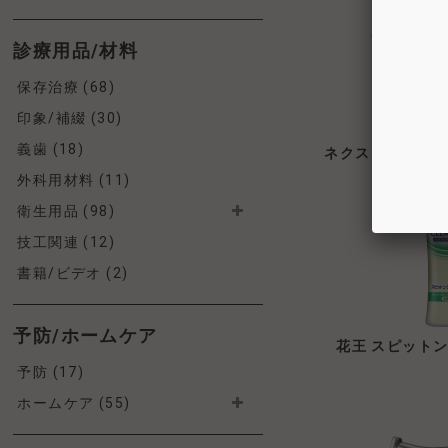
診療用品/材料
保存治療 (68)
印象/補綴 (30)
義歯 (18)
ネクストビジョン
外科用材料 (11)
衛生用品 (98)
技工関連 (12)
書籍/ビデオ (2)
予防/ホームケア
花王 スピット
予防 (17)
ホームケア (55)