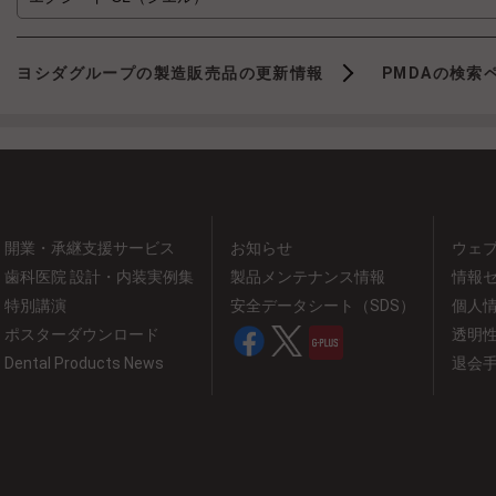
ヨシダグループの製造販売品の更新情報
PMDAの検索
開業・承継支援サービス
お知らせ
ウェ
歯科医院 設計・内装実例集
製品メンテナンス情報
情報
特別講演
安全データシート（SDS）
個人
ポスターダウンロード
透明
Dental Products News
退会