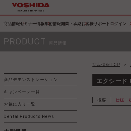
商品情報
セミナー情報
学術情報
開業・承継
お客様サポート
ログイン
PRODUCT
商品情報
商品情報TOP
>
商品デモンストレーション
エクシード 
キャンペーン一覧
概要
仕様・
お気に入り一覧
Dental Products News