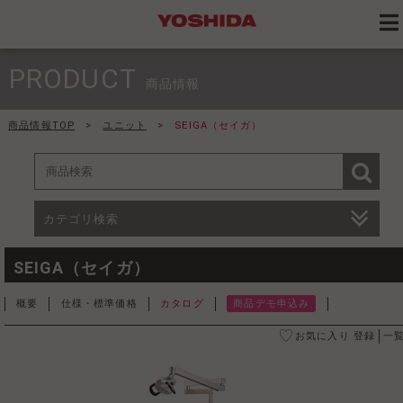
PRODUCT
商品情報
商品情報TOP
>
ユニット
>
SEIGA（セイガ）
カテゴリ検索
SEIGA（セイガ）
概要
仕様・標準価格
カタログ
商品デモ申込み
お気に入り 登録
一