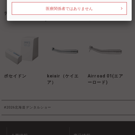
医療関係者ではありません
テーブルシート
ネクストビジョ
フレッシュケア
ン
＋
ポセイドン
keiair（ケイエ
Airroad 01(エア
ア）
ーロード)
#2026北海道デンタルショー