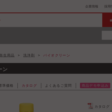
企業情報
採用
衛生用品
>
洗浄剤
>
バイオクリーン
ーン
標準価格
カタログ
よくあるご質問
商品デモ申込み
カタログ