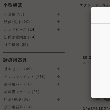
小型機器
エクシード Tr(テ
小器械 (50)
滅菌/洗浄 (20)
ハンドピース (24)
訪問診療関連 (14)
技工機器 (30)
SEIGA NV S
診療用器具
ストビジョンス
基本セット (49)
インスツルメント (718)
歯科用バー (16)
歯科用ファイル (26)
印象/補綴 (36)
技工用器具 (14)
GRASYS LD