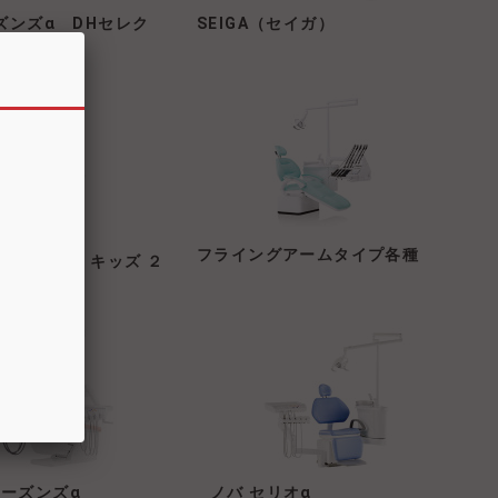
ズンズα DHセレク
SEIGA（セイガ）
フライングアームタイプ各種
・ユニット・キッズ ２
ーズンズα
ノバ セリオα