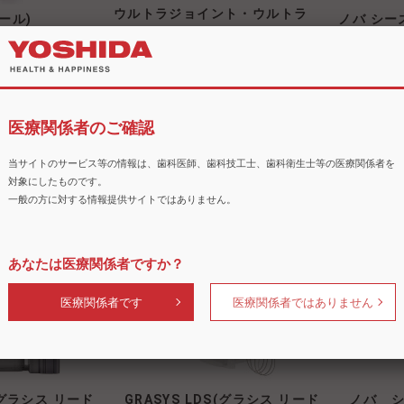
ウルトラジョイント・ウルトラ
ール)
ノバ シー
セル
ト
医療関係者のご確認
当サイトのサービス等の情報は、歯科医師、歯科技工士、歯科衛生士等の医療関係者を
対象にしたものです。
一般の方に対する情報提供サイトではありません。
CREST VEGA（クレストベ
tyle（セイガ ネク
デンタル
ガ）
タイル）
あなたは医療関係者ですか？
医療関係者です
医療関係者ではありません
Z(グラシス リード
GRASYS LDS(グラシス リード
ノバ シ