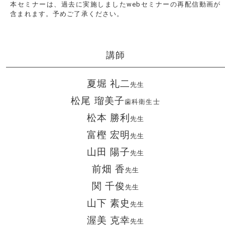
本セミナーは、過去に実施しましたwebセミナーの再配信動画が
含まれます。予めご了承ください。
講師
夏堀 礼二
先生
松尾 瑠美子
歯科衛生士
松本 勝利
先生
富樫 宏明
先生
山田 陽子
先生
前畑 香
先生
関 千俊
先生
山下 素史
先生
渥美 克幸
先生