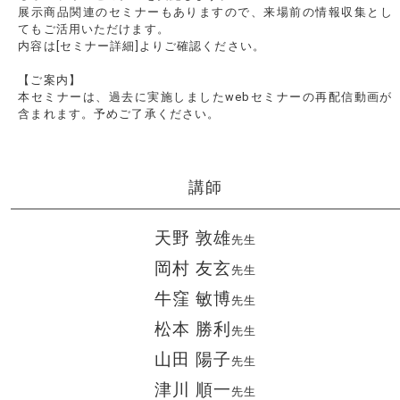
展示商品関連のセミナーもありますので、来場前の情報収集とし
てもご活用いただけます。
内容は[セミナー詳細]よりご確認ください。
【ご案内】
本セミナーは、過去に実施しましたwebセミナーの再配信動画が
含まれます。予めご了承ください。
講師
天野 敦雄
先生
岡村 友玄
先生
牛窪 敏博
先生
松本 勝利
先生
山田 陽子
先生
津川 順一
先生