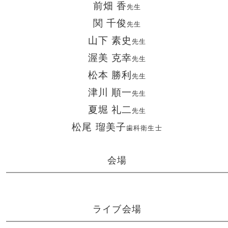
前畑 香
先生
関 千俊
先生
山下 素史
先生
渥美 克幸
先生
松本 勝利
先生
津川 順一
先生
夏堀 礼二
先生
松尾 瑠美子
歯科衛生士
会場
ライブ会場