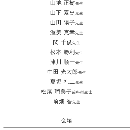
山地 正樹
先生
山下 素史
先生
山田 陽子
先生
渥美 克幸
先生
関 千俊
先生
松本 勝利
先生
津川 順一
先生
中田 光太郎
先生
夏堀 礼二
先生
松尾 瑠美子
歯科衛生士
前畑 香
先生
会場