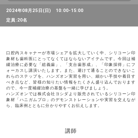
2024年08月25日(日) 10:00-15:00
定員:20名
口腔内スキャナーが市場シェアを拡大していく中、シリコーン印
象材も歯科医にとってなくてはならないアイテムです。今回は補
綴治療に必要な「総義歯」、「支台歯形成」、「印象採得」にフ
ォーカスし講演いたします。また、避けて通ることのできないこ
れらのステップを、ハンズオン実習を用い、細かい手技や着目す
べき点など、皆様の知りたい情報をたくさん盛り込んでおります
ので、今一度補綴治療の基盤を一緒に学びましょう。
ハンズオンでは株式会社ヨシダより販売されているシリコーン印
象材「ハニガムプロ」のデモンストレーションや実習を交えなが
ら、臨床例とともに分かりやすくお伝えします。
講師