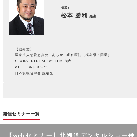
講師
松本 勝利
先生
【紹介文】
医療法人慈愛恵真会 あらかい歯科医院（福島県・開業）
GLOBAL DENTAL SYSTEM 代表
dTiワールドメンバー
日本顎咬合学会 認定医
開催セミナー一覧
【webセミナー】北海道デンタルショー併