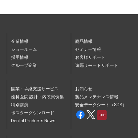
し、かつ、別途当社ウェブサイトに掲載される個人情報保護
方針およびウェブサイト利用規約の内容を確認して同意した
うえで、当社が定める方法により、受講を希望される講演
会・セミナーに申込むものとします。お客様が申込時に入力
した情報に基づき、当社が当該講演会・セミナーについてお
客様の受講登録を行ったときに、本セミナー等利用契約が成
立するものとします。
個人情報保護方針
企業情報
商品情報
ウェブサイト利用規約
ショールーム
セミナー情報
２ 前項の申込はお客様ご自身で行わなければなりません。
採用情報
３ 第１項の受講登録に際し、当社はお客様に確認のため連絡
お客様サポート
をすることがあります。
グループ企業
遠隔リモートサポート
４ 当社は、お客様の申込順に受講登録を行いますが、お客様
が申込をされた時点で、申込対象の講演会・セミナーが定員
に達していた場合は、受講できない場合があります。
５ 有料の講演会・セミナーの受講料金、支払条件等は、当社
ウェブサイトに掲載されます。
開業・承継支援サービス
お知らせ
６ 当社は、以下の各号のいずれかに該当する申込について
歯科医院 設計・内装実例集
は、承諾をしないことがあります。
製品メンテナンス情報
（１）申込内容に、虚偽、記載漏れまたは誤記があった場合
特別講演
安全データシート（SDS）
（２）過去に本規約の違反等を理由として本サービスの提供停
止、本セミナー等利用契約の解除等の処分を受けている場合
ポスターダウンロード
（３）暴力団、暴力団員、暴力団関係企業、総会屋、社会運動
Dental Products News
標ぼうゴロ、政治運動標ぼうゴロ、特殊知能暴力集団、その
他反社会的勢力（以下、｢反社会的勢力｣といいます。）に該
当する場合またはそのおそれがある場合
（４）未成年者、被後見人、被保佐人または被補助人であっ