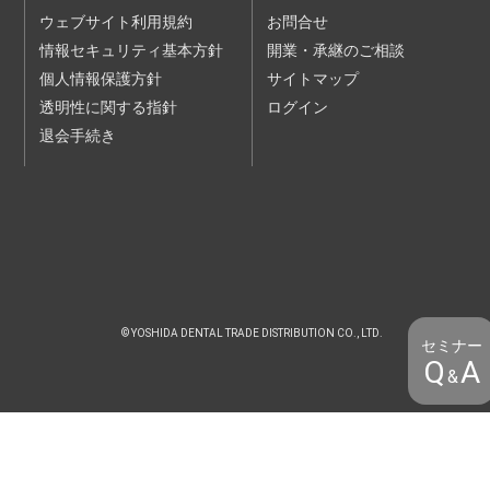
て、法定代理人等による必要な同意を得ていない場合
ウェブサイト利用規約
お問合せ
（５）その他、当社が合理的な根拠により不適当と判断した場
合
情報セキュリティ基本方針
開業・承継のご相談
個人情報保護方針
サイトマップ
第３条（受講条件等）
１ 本サービスは、申込をされた本人以外は受講できません。
透明性に関する指針
ログイン
２ 受講には、受講者１人１台のデバイス（機器）が必要で
す。
退会手続き
３ 受講には、お客様の責任において、受講に必要なコンピュ
ーター、利用環境、通信機器、通信回線その他設備を保持
し、設定及び管理する必要があります。
第４条（禁止事項）
お客様は、本サービスの利用にあたり、以下の各号に該当する
行為を行ってはなりません。また、お客様に以下の各号のい
ずれかに該当する行為があった場合、当社はお客様の本サー
ビスの利用を拒絶し、また、お客様が参加中の講演会・セミ
ナーからの退去等を求めることができるものとします。
（１）法令もしくは本規約に違反する行為
© YOSHIDA DENTAL TRADE DISTRIBUTION CO., LTD.
（２）講演会・セミナー受講のためのID、URL等を不正に使用
セミナー
する行為
Q
A
&
（３）当社または第三者の財産、権利、利益、名誉、信用等を
侵害または毀損する行為
（４）当社のシステムに無権限でアクセスするまたは過度な負
担を与える行為
（５）他の受講者または第三者になりすます行為
（６）当社に対して虚偽の申告、届出をする行為
（７）講演会・セミナーまたは当社の事業の運営を妨害する行