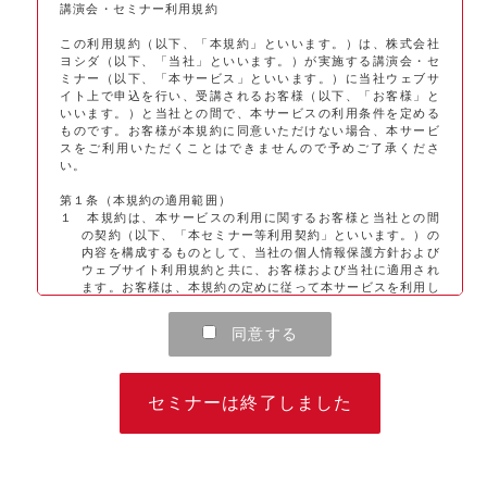
講演会・セミナー利用規約
この利用規約（以下、「本規約」といいます。）は、株式会社
ヨシダ（以下、「当社」といいます。）が実施する講演会・セ
ミナー（以下、「本サービス」といいます。）に当社ウェブサ
イト上で申込を行い、受講されるお客様（以下、「お客様」と
いいます。）と当社との間で、本サービスの利用条件を定める
ものです。お客様が本規約に同意いただけない場合、本サービ
スをご利用いただくことはできませんので予めご了承くださ
い。
第１条（本規約の適用範囲）
１ 本規約は、本サービスの利用に関するお客様と当社との間
の契約（以下、「本セミナー等利用契約」といいます。）の
内容を構成するものとして、当社の個人情報保護方針および
ウェブサイト利用規約と共に、お客様および当社に適用され
ます。お客様は、本規約の定めに従って本サービスを利用し
なければなりません。当社は、本規約の定めに従って本サー
ビスを提供します。
同意する
２ 本規約の対象となる本サービスには、当社が別途提供する
G-PLUS会員サービスの会員であることを申込みの条件とす
る講演会・セミナー、また、有料のものも含まれます。な
お、G-PLUS会員サービスは、当社が医療関係者等（医療関
セミナーは終了しました
係者およびそれ以外の一般消費者）を対象として提供するサ
ービスであり、会員登録は無料です。
第２条（受講申込等）
１ 本サービスの利用を希望されるお客様は、本規約に同意