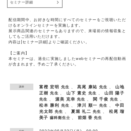
セミナー詳細
配信期間中、お好きな時間にすべてのセミナーをご視聴いただ
けるオンラインセミナーを実施します。
展示商品関連のセミナーもありますので、来場前の情報収集と
してもご活用いただけます。
内容は[セミナー詳細]よりご確認ください。
【ご案内】
本セミナーは、過去に実施しましたwebセミナーの再配信動画
が含まれます。予めご了承ください。
富樫 宏明
、
髙尾 康祐
、
山地
先生
先生
講師
正樹
、
山下 素史
、
山田 陽子
先生
先生
、
渥美 克幸
、
関 千俊
、
先生
先生
先生
松本 勝利
、
津川 順一
、
中田
先生
先生
光太郎
、
夏堀 礼二
、
松尾 瑠
先生
先生
美子
、
前畑 香
歯科衛生士
先生