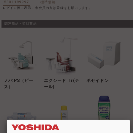
5801
199997
標準価格
ログイン後に表示。未会員の方は登録をお願いします。
関連商品・類似商品
ノバ PS（ピー
エクシード Tr(テ
ポセイドン
ス）
ール)