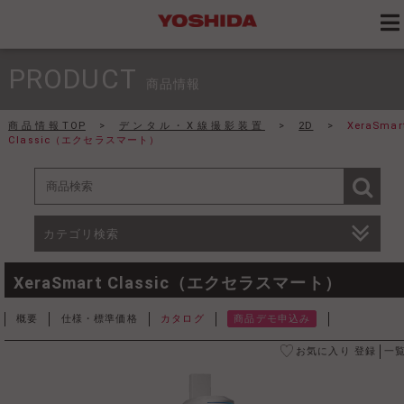
PRODUCT
商品情報
商品情報TOP
>
デンタル・X線撮影装置
>
2D
>
XeraSmar
Classic（エクセラスマート）
カテゴリ検索
XeraSmart Classic（エクセラスマート）
概要
仕様・標準価格
カタログ
商品デモ申込み
お気に入り 登録
一