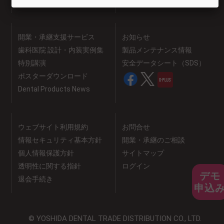
開業・承継支援サービス
お知らせ
歯科医院 設計・内装実例集
製品メンテナンス情報
特別講演
安全データシート（SDS）
ポスターダウンロード
Dental Products News
ウェブサイト利用規約
お問合せ
情報セキュリティ基本方針
開業・承継のご相談
個人情報保護方針
サイトマップ
透明性に関する指針
ログイン
デモ
退会手続き
申込
© YOSHIDA DENTAL TRADE DISTRIBUTION CO., LTD.