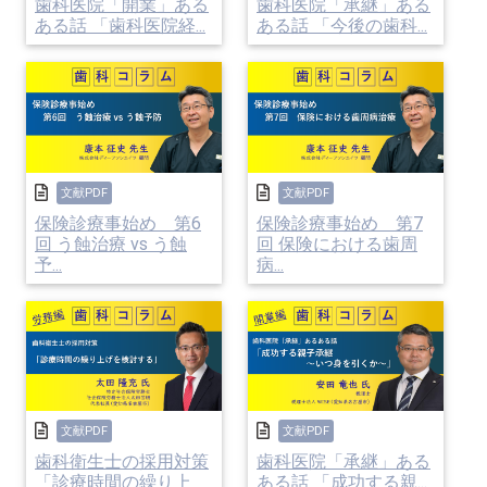
歯科医院「開業」ある
歯科医院「承継」ある
な施策を検討し実行できるか注目されておりま
ある話 「歯科医院経...
ある話 「今後の歯科...
す。
これまで歯科は、小児科や耳鼻咽喉科と並んで小
児にとって身近な医療機関でしたが、むし歯の減
文献PDF
文献PDF
保険診療事始め 第6
保険診療事始め 第7
少とともに、日々の現場において小児歯科治療が
回 う蝕治療 vs う蝕
回 保険における歯周
予...
病...
あまり行われなくなっています。
また、開業時は小児の来院患者が多かったのに、
年数を重ねるごとに患者さんも歳を取り、今では
50歳以上がほとんど という歯科医院も少なくあ
文献PDF
文献PDF
りません。
歯科衛生士の採用対策
歯科医院「承継」ある
「診療時間の繰り上
ある話 「成功する親...