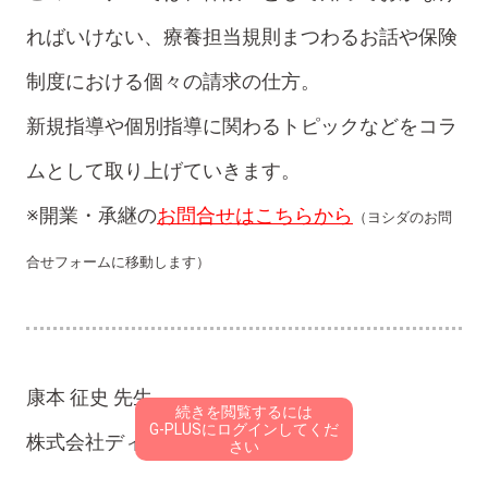
ればいけない、療養担当規則まつわるお話や保険
制度における個々の請求の仕方。
新規指導や個別指導に関わるトピックなどをコラ
ムとして取り上げていきます。
※開業・承継の
お問合せはこちらから
（ヨシダのお問
合せフォームに移動します）
康本 征史 先生
続きを閲覧するには
G-PLUSにログインしてくだ
株式会社ディーアソシエイツ 顧問
さい