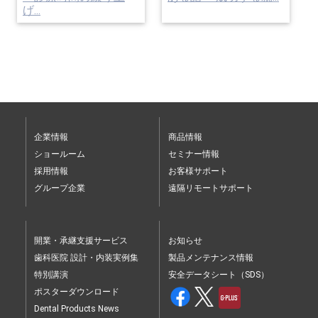
げ...
しかし、人生100年時代における医療は予防中心
にという方針のもと、医療制度は小児への配分を
高めています。
歯科においても「口腔機能発達不全症」という
企業情報
商品情報
「口腔機能」に着目した新しい病名が追加され、
ショールーム
セミナー情報
採用情報
お客様サポート
予想以上に大きな点数がつけられました。
グループ企業
遠隔リモートサポート
このことは、低年齢時から「かかりつけ歯科医」
を持ち、大きな疾患を生むことなく、生涯快適に
開業・承継支援サービス
お知らせ
歯科医院 設計・内装実例集
製品メンテナンス情報
過ごすことを目指していることに他なりません。
特別講演
安全データシート（SDS）
ポスターダウンロード
「何かあってから来る歯科医院」から「何もない
Dental Products News