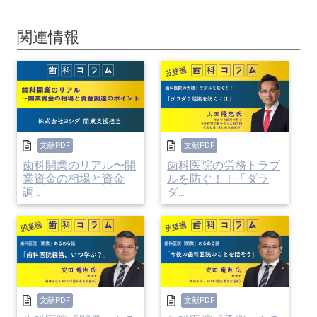
第8回 小児歯科への取り組み方
関連情報
昨年生まれた子供の数が80万人を下回ったことも
あり、政府は国を上げて少子化対策に乗り出しま
文献PDF
文献PDF
した。
歯科開業のリアル〜開
歯科医院の労務トラブ
業資金の相場と資金
ルを防ぐ！！「ダラ
社会保障においても、高齢者へ財源が多く割か
調...
ダ...
れ、子供に対する配分が少ないことを以前から指
摘されていましたが、ようやく政府も政治家も重
い腰を上げるようです。
この4月から「こども家庭庁」も発足し、横断的
文献PDF
文献PDF