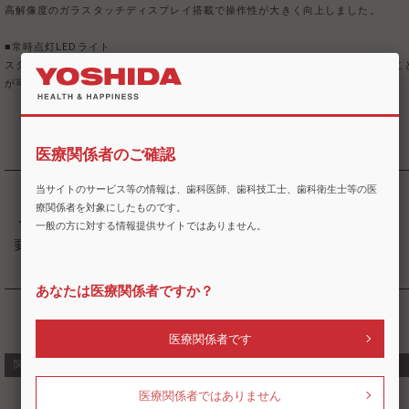
高解像度のガラスタッチディスプレイ搭載で操作性が大きく向上しました。
■常時点灯LEDライト
スタンバイ時に点灯するLED ライトの色を65,535色より自由に選び設定するこ
が可能です。
医療関係者のご確認
当サイトのサービス等の情報は、歯科医師、歯科技工士、歯科衛生士等の医
【ご注意】
療関係者を対象にしたものです。
・ご使用にあたっては、別途専用サーバーをご用意いただく必
一般の方に対する情報提供サイトではありません。
要があります。
あなたは医療関係者ですか？
医療関係者です
関連商品・類似商品
医療関係者ではありません