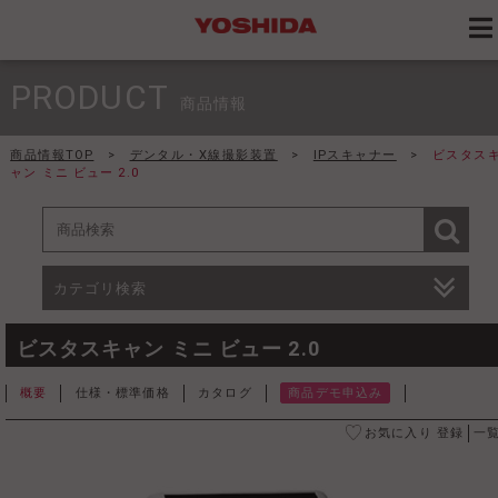
PRODUCT
商品情報
商品情報TOP
>
デンタル・X線撮影装置
>
IPスキャナー
>
ビスタス
ャン ミニ ビュー 2.0
カテゴリ検索
ビスタスキャン ミニ ビュー 2.0
概要
仕様・標準価格
カタログ
商品デモ申込み
お気に入り 登録
一