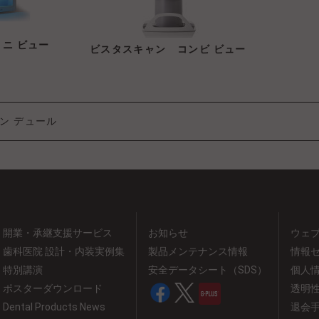
ミニ ビュー
ビスタスキャン コンビ ビュー
ン
デュール
開業・承継支援サービス
お知らせ
ウェ
歯科医院 設計・内装実例集
製品メンテナンス情報
情報
特別講演
安全データシート（SDS）
個人
ポスターダウンロード
透明
Dental Products News
退会