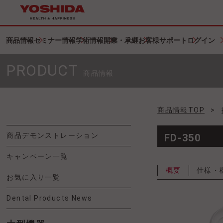
商品情報
セミナー情報
学術情報
開業・承継
お客様サポート
ログイン
PRODUCT
商品情報
商品情報TOP
>
商品デモンストレーション
FD-350
キャンペーン一覧
概要
仕様・
お気に入り一覧
Dental Products News