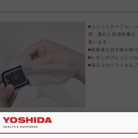
■ユニットテーブル、
用。優れた洗浄除菌力
使います。
■乾燥後も拭き跡が残
■レモンのフレッシュ
■袋入りのリフィルも
除菌