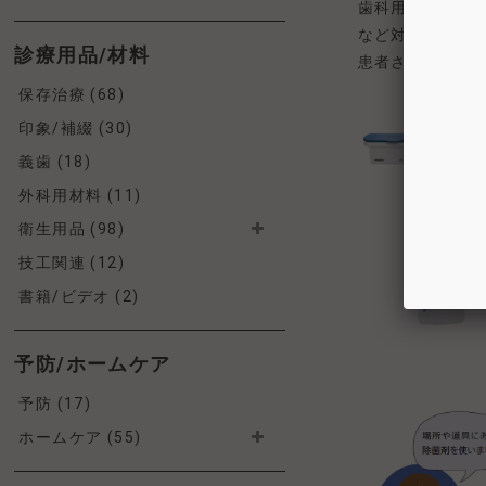
歯科用ユニット
など対策が必要
診療用品/材料
患者さんの唾液
保存治療 (68)
印象/補綴 (30)
義歯 (18)
外科用材料 (11)
衛生用品 (98)
技工関連 (12)
書籍/ビデオ (2)
予防/ホームケア
予防 (17)
ホームケア (55)