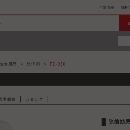
企業情報
採用
衛生用品
>
洗浄剤
>
FD-350
標準価格
カタログ
除菌