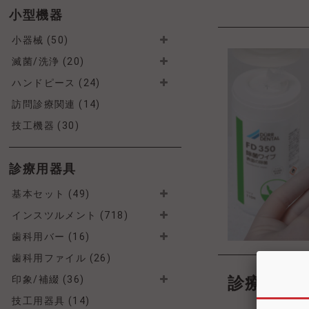
小型機器
小器械 (50)
滅菌/洗浄 (20)
ハンドピース (24)
訪問診療関連 (14)
技工機器 (30)
診療用器具
基本セット (49)
インスツルメント (718)
歯科用バー (16)
歯科用ファイル (26)
診療室の
印象/補綴 (36)
技工用器具 (14)