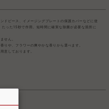
ハンドピース、イメージングプレートの保護カバーなどに使
、たった15秒で作用。短時間に確実な除菌が必要な箇所に
りません。
な香りや、フラワーの爽やかな香りから選べます。
ご用意しております。