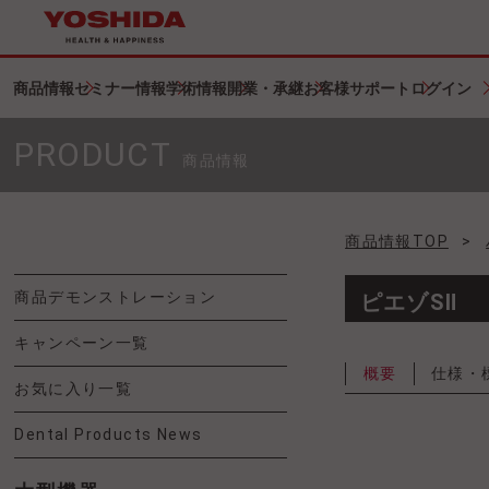
商品情報
セミナー情報
学術情報
開業・承継
お客様サポート
ログイン
PRODUCT
商品情報
商品情報TOP
>
商品デモンストレーション
ピエゾSⅡ
キャンペーン一覧
概要
仕様・
お気に入り一覧
Dental Products News