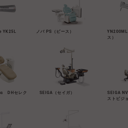
e YK25L
ノバ PS（ピース）
YN200
ス）
α DHセレク
SEIGA（セイガ）
SEIGA N
ストビジ