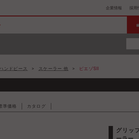
企業情報
採用
ハンドピース
>
スケーラー 他
>
ピエゾSⅡ
標準価格
カタログ
グリップが滑りにくい、ユニット搭載型の超音波スケ
ーラー