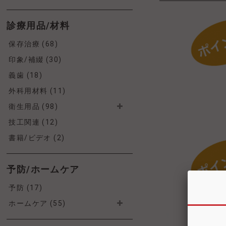
診療用品/材料
保存治療 (68)
印象/補綴 (30)
義歯 (18)
外科用材料 (11)
衛生用品 (98)
技工関連 (12)
書籍/ビデオ (2)
予防/ホームケア
予防 (17)
ホームケア (55)