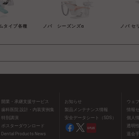
ムタイプ各種
ノバ シーズンズα
ノバ セ
開業・承継支援サービス
お知らせ
ウェ
歯科医院 設計・内装実例集
製品メンテナンス情報
情報
特別講演
安全データシート（SDS）
個人
ポスターダウンロード
透明
Dental Products News
退会