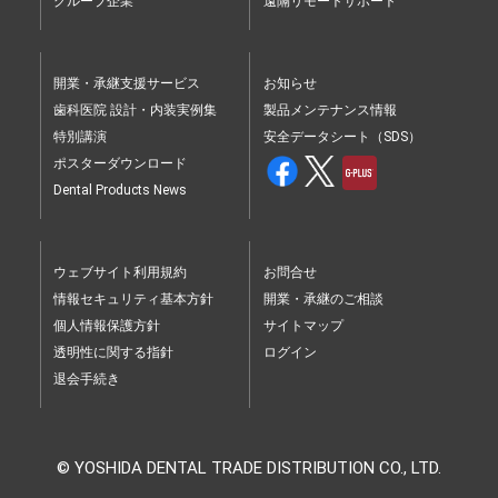
グループ企業
遠隔リモートサポート
は、本末転倒の事態になってしまいます。
開業・承継支援サービス
お知らせ
歯科医院 設計・内装実例集
製品メンテナンス情報
このようなことを防ぎ資金援助がしたい場合は、
特別講演
安全データシート（SDS）
ポスターダウンロード
貸すことも一つの方法です。
Dental Products News
ポイントは「第三者（金融機関など）との貸し借
りと同様にする」ことです。
ウェブサイト利用規約
お問合せ
情報セキュリティ基本方針
開業・承継のご相談
特に次の5点にお気をつけください。
個人情報保護方針
サイトマップ
透明性に関する指針
ログイン
退会手続き
① 『金銭消費貸借契約書』を作成し、印紙も貼る
② 返済計画を立てて元金と利息を合わせてきちん
© YOSHIDA DENTAL TRADE DISTRIBUTION CO., LTD.
と返済する