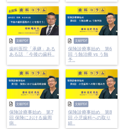
68歳 個人歯科医院院長からの質問
今回のご相談は、お子さんのクリニックリニュー
アル資金を親が用意してもよいかというご相談で
文献PDF
文献PDF
歯科医院「承継」ある
保険診療事始め 第6
す。
ある話 「今後の歯科...
回 う蝕治療 vs う蝕
予...
結論から申し上げますと、リニューアル資金をお
子さんへ支払う行為は贈与となり贈与税の対象と
なります。
文献PDF
文献PDF
保険診療事始め 第7
保険診療事始め 第8
金額にもよりますが、おすすめしません。
回 保険における歯周
回 小児歯科への取り
病...
組...