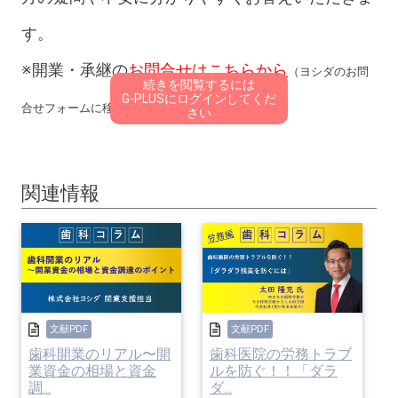
す。
※開業・承継の
お問合せはこちらから
（ヨシダのお問
続きを閲覧するには
G-PLUSにログインしてくだ
合せフォームに移動します）
さい
関連情報
安田 竜也
税理士
税理士法人 WISE（愛知県名古屋市）
こんなときどうする？ リニューアルの
文献PDF
文献PDF
歯科開業のリアル〜開
歯科医院の労務トラブ
業資金の相場と資金
ルを防ぐ！！「ダラ
代金、子どもにあげて良い？
調...
ダ...