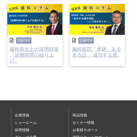
親子承継時に医院をリニューアルされる場合、そ
の資金を子供の負担を軽くするために親御さんが
ご用意されるケースがよくあります。
文献PDF
文献PDF
「継いでくれるなら、リニューアル資金は出して
歯科衛生士の採用対策
歯科医院「承継」ある
「診療時間の繰り上
ある話 「成功する親...
あげるつもりだったから」というお話を聞きます
げ...
が、『お金を渡す』ことは税法上贈与となります
ので、お支払いになった金額にかかる贈与税を受
け取られたお子さんに納めていただくことになり
ます。
企業情報
商品情報
子供の負担を減らすために支払ったお金によっ
ショールーム
セミナー情報
採用情報
お客様サポート
て、過大な贈与税を支払うことになってしまって