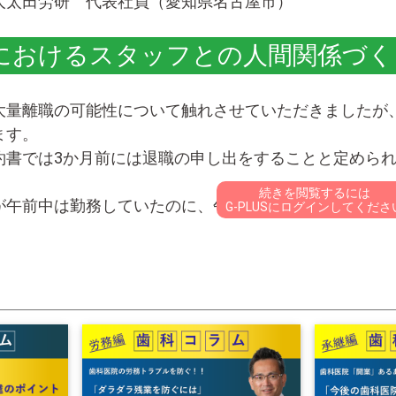
人太田労研 代表社員（愛知県名古屋市）
におけるスタッフとの人間関係づく
大量離職の可能性について触れさせていただきましたが
ます。
約書では3か月前には退職の申し出をすることと定めら
続きを閲覧するには
が午前中は勤務していたのに、午後からいなくなってし
G-PLUSにログインしてくださ
ないのですが、「退職代行」というサービスがインター
直接退職の意思表示をすることなく、弁護士や代行業者
退職できる時代なのです。
職をさせない努力は必要だと思いますが、「退職に強い
が怖くて言いたいことが言えない」という院長先生もい