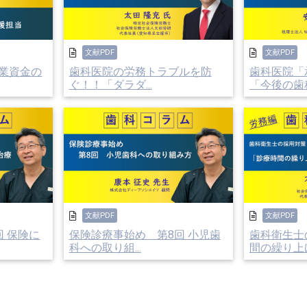
ません。
一体どうしたらよいのでしょうか。
文献PDF
文献PDF
に強くなる」ということです。退職者が出てもすぐに補
業資金の
歯科医院の労務トラブルを防
歯科医院「
診療に集中することができます。
ぐ！！「ダラダ...
「今後の歯科.
用に強くなるためのポイント「たちつてと」をお伝えし
間違えない。これから春に向けて採用には良い時期です
。労働条件が他院よりかなり魅力的であればよいのです
切にする。学校、知人、スタッフから紹介してもらえる
い。退職者とのトラブルが多く悪い評判が広まると補充
文献PDF
文献PDF
用活動を避ける。採用は慌てないように余裕を持って活
 保険に
保険診療事始め 第8回 小児歯
歯科衛生士
科への取り組...
間の繰り上げ.
つてと」を意識しながら、採用活動を楽しみたいもので