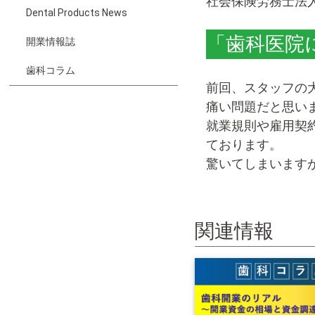
社会保険労務士法
Dental Products News
「歯科医院
開業情報誌
歯科コラム
前回、スタッフの
痛い問題だと思い
就業規則や雇用契
ております。
驚いてしまいます
歯科業界だけでは
本人が院長先生に
関連情報
す。もはや気軽に
院長先生として退
す。
「スタッフの退職