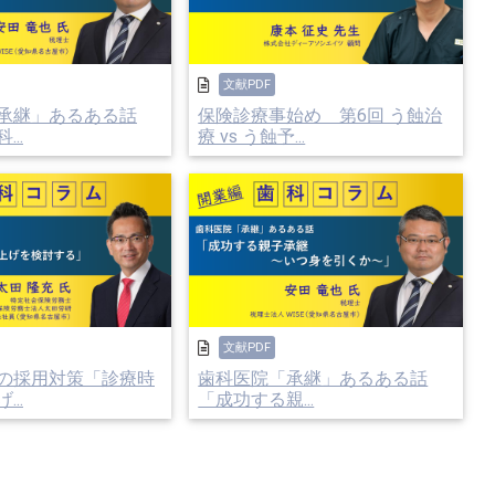
文献PDF
充採用ができる手応えとノウハウがあれば、安心し
承継」あるある話
保険診療事始め 第6回 う蝕治
..
療 vs う蝕予...
たいと思います。
。
が、基本的には近隣住民を意識した採用条件を考え
歯科医院にすべきです。
採用が困難になります。
文献PDF
動することが大切です。
の採用対策「診療時
歯科医院「承継」あるある話
..
「成功する親...
す。