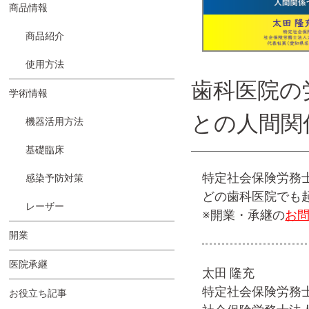
商品情報
商品紹介
使用方法
歯科医院の
学術情報
との人間関
機器活用方法
基礎臨床
特定社会保険労務
感染予防対策
どの歯科医院でも
レーザー
※開業・承継の
お
開業
医院承継
太田 隆充
特定社会保険労務
お役立ち記事