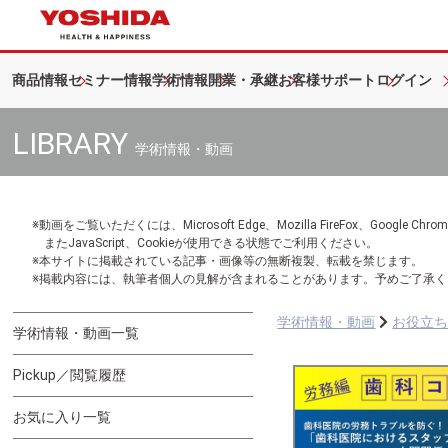
商品情報
セミナー情報
学術情報
開業・承継
お客様サポート
ログイン
LIBRARY
学術情報・動画
※動画をご覧いただくには、Microsoft Edge、Mozilla FireFox、Googl
またJavaScript、Cookieが使用できる状態でご利用ください。
※本サイトに掲載されている記事・画像等の無断複製、転載を禁じます。
※掲載内容には、執筆者個人の見解が含まれることがあります。予めご了承く
学術情報・動画
お役立
学術情報・動画一覧
Pickup／閲覧履歴
お気に入り一覧