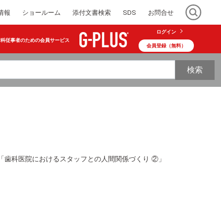
情報
ショールーム
添付文書検索
SDS
お問合せ
ログイン
歯科従事者のための会員サービス
会員登録（無料）
検索
「歯科医院におけるスタッフとの人間関係づくり ②」