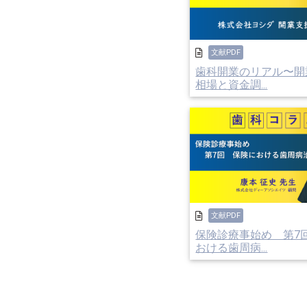
上げることはでき
では、院長先生は
文献PDF
ポイントは「採用
歯科開業のリアル〜開
て歯科医としての
相場と資金調...
ここでスタッフ採
「た」イミングを
「ち」かくを狙う
た方が無難です。
「つ」ながりを大
「て」きを作らな
文献PDF
「と」つぜんの採
保険診療事始め 第7回
おける歯周病...
常に採用の「たち