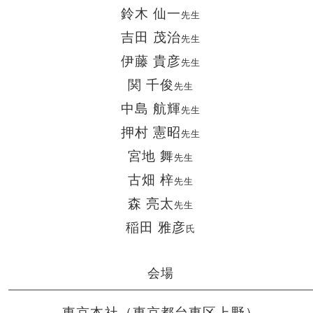
鈴木 仙一
先生
吉田 茂治
先生
伊藤 貴彦
先生
関 千俊
先生
中島 航輝
先生
押村 憲昭
先生
宮地 舞
先生
古畑 梓
先生
森 亮太
先生
稲田 雅彦
氏
会場
東京本社（東京都台東区上野）