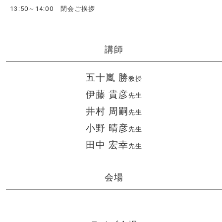
13:50～14:00 閉会ご挨拶
講師
五十嵐 勝
教授
伊藤 貴彦
先生
井村 周嗣
先生
小野 晴彦
先生
田中 宏幸
先生
会場