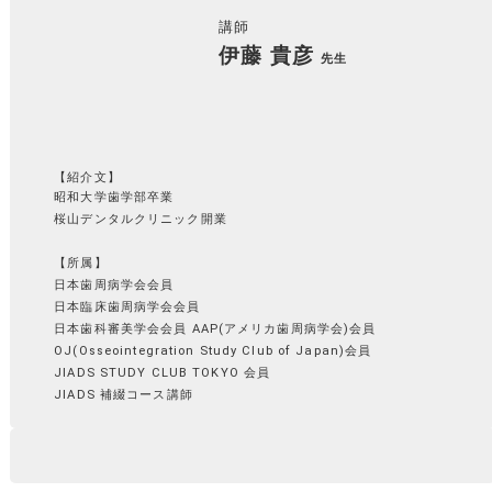
講師
伊藤 貴彦
先生
【紹介文】
昭和大学歯学部卒業
桜山デンタルクリニック開業
【所属】
日本歯周病学会会員
日本臨床歯周病学会会員
日本歯科審美学会会員 AAP(アメリカ歯周病学会)会員
OJ(Osseointegration Study Club of Japan)会員
JIADS STUDY CLUB TOKYO 会員
JIADS 補綴コース講師