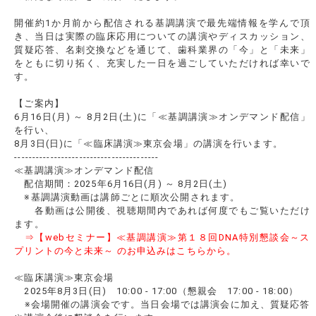
開催約1か月前から配信される基調講演で最先端情報を学んで頂
き、当日は実際の臨床応用についての講演やディスカッション、
質疑応答、名刺交換などを通じて、歯科業界の「今」と「未来」
をともに切り拓く、充実した一日を過ごしていただければ幸いで
す。
【ご案内】
6月16日(月) ～ 8月2日(土)に「≪基調講演≫オンデマンド配信」
を行い、
8月3日(日)に「≪臨床講演≫東京会場」の講演を行います。
----------------------------------------
≪基調講演≫オンデマンド配信
配信期間：2025年6月16日(月) ～ 8月2日(土)
※基調講演動画は講師ごとに順次公開されます。
各動画は公開後、視聴期間内であれば何度でもご覧いただけ
ます。
⇒【webセミナー】≪基調講演≫第１８回DNA特別懇談会～ス
プリントの今と未来～ のお申込みはこちらから。
≪臨床講演≫東京会場
2025年8月3日(日) 10:00 - 17:00（懇親会 17:00 - 18:00）
※会場開催の講演会です。当日会場では講演会に加え、質疑応答