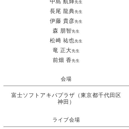
中島 航輝
先生
長尾 龍典
先生
伊藤 貴彦
先生
森 朋智
先生
松﨑 祐也
先生
竜 正大
先生
前畑 香
先生
会場
富士ソフトアキバプラザ（東京都千代田区
神田）
ライブ会場