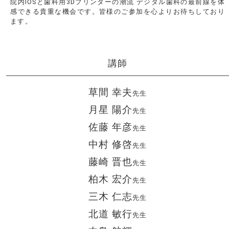
院内IOSと歯科用3Dプリンターの潮流 デジタル歯科の最前線を体
感できる貴重な機会です。皆様のご参加を心よりお待ちしており
ます。
講師
草間 幸夫
先生
月星 陽介
先生
佐藤 年彦
先生
中村 修啓
先生
藤崎 晋也
先生
柏木 宏介
先生
三木 仁志
先生
北道 敏行
先生