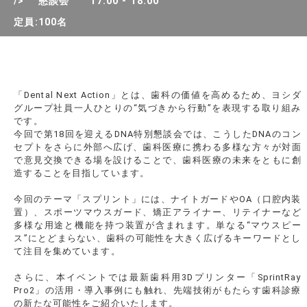
/> 懇談会 17:00 - 18:00
定員:100名
「Dental Next Action」とは、歯科の価値を高めるため、ヨシダ
グループ社員一人ひとりの“気づきから行動”を表現する取り組み
です。
今回で第18回を迎えるDNA特別懇談会では、こうしたDNAのコン
セプトをさらに外部へ広げ、歯科医療に携わる多様な方々が対面
で意見交換できる場を設けることで、歯科医療の未来をともに創
造することを目指しています。
今回のテーマ「スプリント」には、ナイトガードやOA（口腔内装
置）、スポーツマウスガード、矯正アライナー、リテイナーなど
多様な用途と機能を持つ装置が含まれます。単なる“マウスピー
ス”にとどまらない、歯科の可能性を大きく広げるキーワードとし
て注目を集めています。
さらに、本イベントでは最新歯科用3Dプリンター「SprintRay
Pro2」の活用・導入事例にも触れ、先端技術がもたらす歯科診療
の新たな可能性をご紹介いたします。