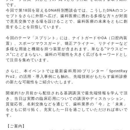
です。
今回で第18回を迎えるDNA特別懇談会では、こうしたDNAのコン
セプトをさらに外部へ広げ、歯科医療に携わる多様な方々が対面
で意見交換できる場を設けることで、歯科医療の未来をともに創
造することを目指しています。
今回のテーマ「スプリント」には、ナイトガードやOA（口腔内装
置）、スポーツマウスガード、矯正アライナー、リテイナーなど
多様な用途と機能を持つ装置が含まれます。単なる“マウスピー
ス”にとどまらない、歯科の可能性を大きく広げるキーワードとし
て注目を集めています。
さらに、本イベントでは最新歯科用3Dプリンター「SprintRay
Pro2」の活用・導入事例にも触れ、先端技術がもたらす歯科診療
の新たな可能性をご紹介いたします。
開催約1か月前から配信される基調講演で最先端情報を学んで頂
き、当日は実際の臨床応用についての講演やディスカッション、
質疑応答、名刺交換などを通じて、歯科業界の「今」と「未来」
をともに切り拓く、充実した一日を過ごしていただければ幸いで
す。
【ご案内】