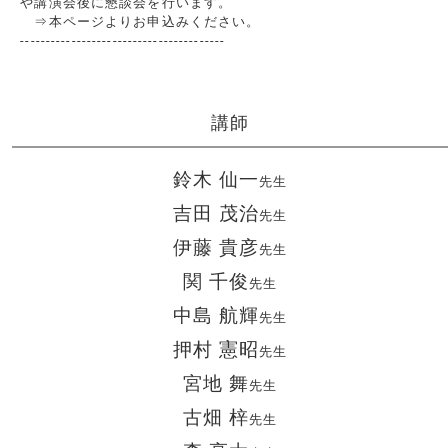
や講演会後に懇談会を行います。
⇒本ページよりお申込みください。
----------------------------------------
講師
鈴木 仙一
先生
吉田 茂治
先生
伊藤 貴彦
先生
関 千俊
先生
中島 航輝
先生
押村 憲昭
先生
宮地 舞
先生
古畑 梓
先生