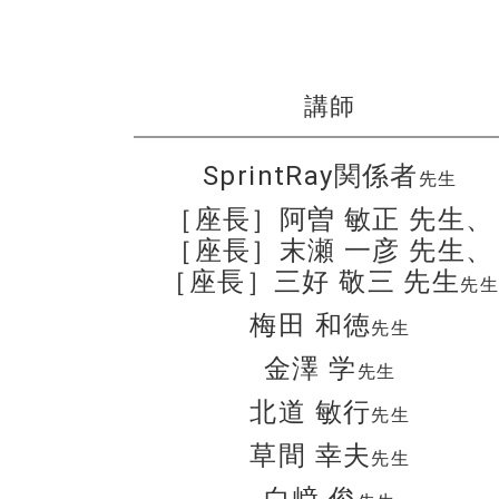
講師
SprintRay関係者
先生
［座長］阿曽 敏正 先生、
［座長］末瀬 一彦 先生、
［座長］三好 敬三 先生
先
梅田 和徳
先生
金澤 学
先生
北道 敏行
先生
草間 幸夫
先生