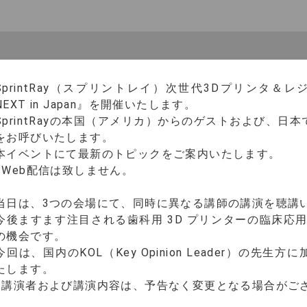
SprintRay（スプリントレイ）次世代3Dプリンタ＆
NEXT in Japan』を開催いたします。
SprintRayの本国（アメリカ）からのゲストおよび、日本で
をお呼びいたします。
本イベントにて最新のトピックをご案内いたします。
※Web配信は致しません。
当日は、3つの会場にて、同時に異なる講師の講演を聴講
今後ますます注目される歯科用 3D プリンターの臨床応
の機会です。
今回は、国内のKOL（Key Opinion Leader）の先生方
たします。
※講演者および講演内容は、予告なく変更となる場合がご