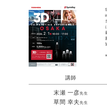
講師
末瀬 一彦
先生
草間 幸夫
先生