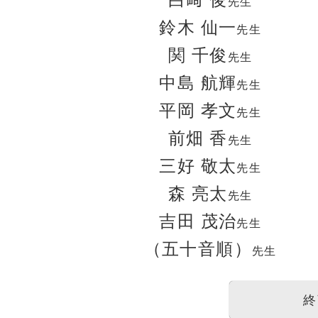
白﨑 俊
先生
鈴木 仙一
先生
関 千俊
先生
中島 航輝
先生
平岡 孝文
先生
前畑 香
先生
三好 敬太
先生
森 亮太
先生
吉田 茂治
先生
（五十音順）
先生
終