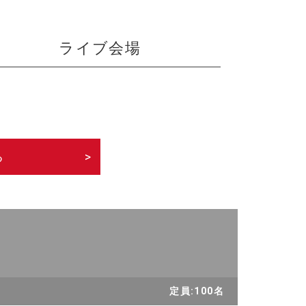
ライブ会場
る
>
定員:100名