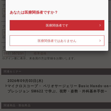
プレシジョン天井懸垂型用ポール(1.5m未満) 3-3
5801
416828
標準価格
あなたは医療関係者ですか？
ログイン後に表示。未会員の方は登録をお願いします。
医療関係者です
プレシジョン天井懸垂型用ポール(1.5m以上) 3-3
5801
416835
標準価格
ログイン後に表示。未会員の方は登録をお願いします。
医療関係者ではありません
プレシジョンSM622用4イン1モジュール
5801
357251
標準価格
ログイン後に表示。未会員の方は登録をお願いします。
関連セミナー
2026年09月03日(木)
マイクロスコープ・ ペリオサージェリー Basic Hands-on
プレシジョン SM622 で学ぶ、視野・姿勢・外科基本手技―
関連商品・類似商品