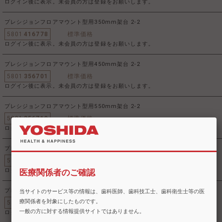
ログイン後に表示。未会員の方は登録をお願いします。
プレシジョンフロアマウント型用350mm架台 2-2
5801
416778
標準価格
ログイン後に表示。未会員の方は登録をお願いします。
プレシジョンフロアマウント型用450mm架台 2-2
5801
356701
標準価格
ログイン後に表示。未会員の方は登録をお願いします。
プレシジョンフロアマウント型用550mm架台 2-2
5801
356719
標準価格
ログイン後に表示。未会員の方は登録をお願いします。
プレシジョンフロアマウント型用特注架台 2-2
5801
416785
標準価格
ログイン後に表示。未会員の方は登録をお願いします。
医療関係者のご確認
プレシジョン天井懸垂型用架台 2-3
当サイトのサービス等の情報は、歯科医師、歯科技工士、歯科衛生士等の医
療関係者を対象にしたものです。
5801
416811
標準価格
一般の方に対する情報提供サイトではありません。
ログイン後に表示。未会員の方は登録をお願いします。