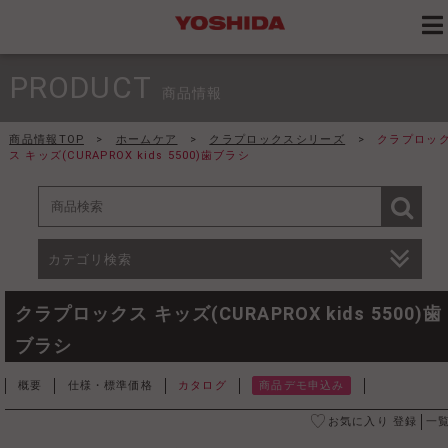
PRODUCT
商品情報
商品情報TOP
>
ホームケア
>
クラプロックスシリーズ
>
クラプロッ
ス キッズ(CURAPROX kids 5500)歯ブラシ
カテゴリ検索
クラプロックス キッズ(CURAPROX kids 5500)歯
ブラシ
概要
仕様・標準価格
カタログ
商品デモ申込み
お気に入り 登録
一