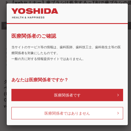
【webセミナー】歯ブラシは処方する～TBIで歯ブラシの
案していますか？～
関連商品・類似商品
医療関係者のご確認
当サイトのサービス等の情報は、歯科医師、歯科技工士、歯科衛生士等の医
療関係者を対象にしたものです。
一般の方に対する情報提供サイトではありません。
あなたは医療関係者ですか？
クラプロックス
クラプロックス
クラプロックス
ベルベット
(CURAPROX)歯
ハイドロソニッ
(CURAPROX
間ブラシ チェア
医療関係者です
クプロ
CS12460
サイドボックス
(CURAPROX
velvet)歯ブラシ
HYDROSONIC
医療関係者ではありません
PRO)