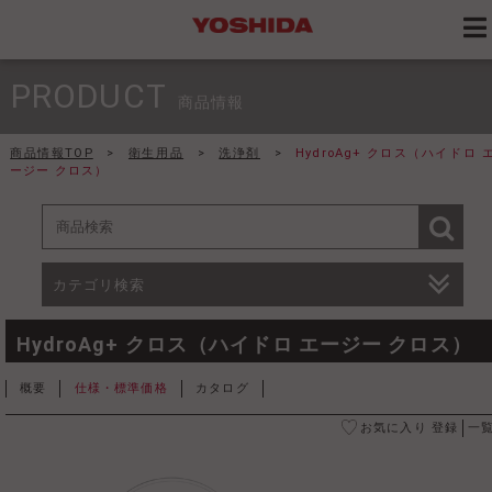
PRODUCT
商品情報
商品情報TOP
>
衛生用品
>
洗浄剤
>
HydroAg+ クロス（ハイドロ 
ージー クロス）
カテゴリ検索
HydroAg+ クロス（ハイドロ エージー クロス）
概要
仕様・標準価格
カタログ
お気に入り 登録
一