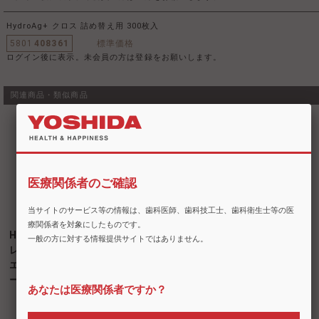
HydroAg+ クロス 詰め替え用 300枚入
5801
408361
標準価格
ログイン後に表示。未会員の方は登録をお願いします。
関連商品・類似商品
医療関係者のご確認
当サイトのサービス等の情報は、歯科医師、歯科技工士、歯科衛生士等の医
療関係者を対象にしたものです。
HydroAg+ スプ
一般の方に対する情報提供サイトではありません。
レー（ハイドロ
エージー スプレ
ー）
あなたは医療関係者ですか？