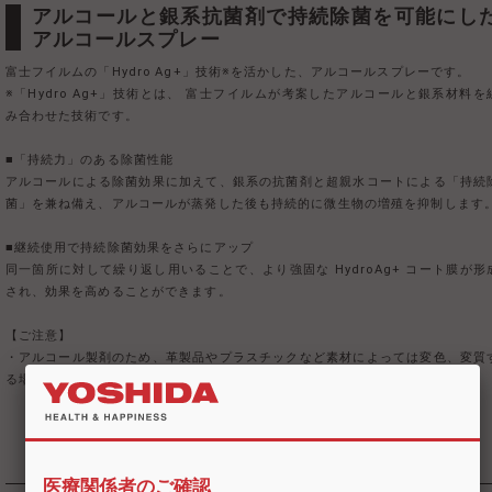
アルコールと銀系抗菌剤で持続除菌を可能にした
アルコールスプレー
富士フイルムの「Hydro Ag+」技術※を活かした、アルコールスプレーです。
※「Hydro Ag+」技術とは、 富士フイルムが考案したアルコールと銀系材料を
み合わせた技術です。
■「持続力」のある除菌性能
アルコールによる除菌効果に加えて、銀系の抗菌剤と超親水コートによる「持続
菌」を兼ね備え、アルコールが蒸発した後も持続的に微生物の増殖を抑制します
■継続使用で持続除菌効果をさらにアップ
同一箇所に対して繰り返し用いることで、より強固な HydroAg+ コート膜が形
され、効果を高めることができます。
【ご注意】
・アルコール製剤のため、革製品やプラスチックなど素材によっては変色、変質
る場合があります。目立たない部分で確認してからご使用ください。
医療関係者のご確認