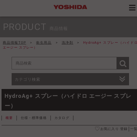
PRODUCT
商品情報
商品情報TOP
>
衛生用品
>
洗浄剤
>
HydroAg+ スプレー（ハイド
エージー スプレー）
カテゴリ検索
HydroAg+ スプレー（ハイドロ エージー スプレ
ー）
概要
仕様・標準価格
カタログ
お気に入り 登録
一