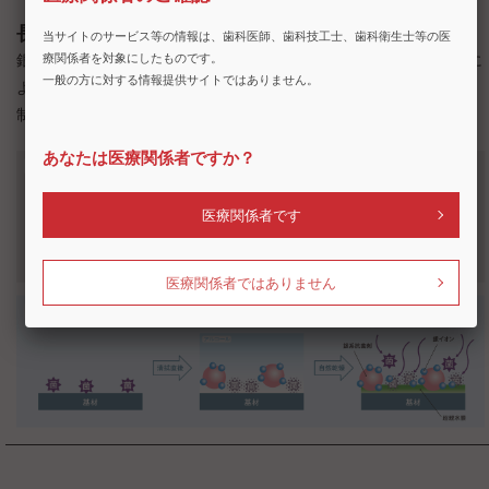
長時間にわたり除菌性能を発揮
当サイトのサービス等の情報は、歯科医師、歯科技工士、歯科衛生士等の医
銀系抗菌剤と超親水ポリマーを組み合わせたHydro Ag＋技術に
療関係者を対象にしたものです。
一般の方に対する情報提供サイトではありません。
よって、アルコールが蒸発した後も持続的に微生物の増殖を抑
制します。
あなたは医療関係者ですか？
医療関係者です
医療関係者ではありません