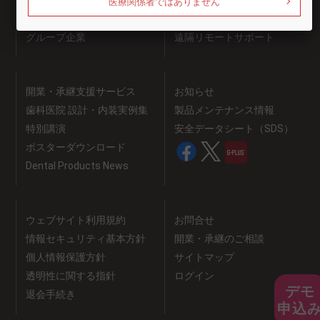
ショールーム
セミナー情報
医療関係者ではありません
採用情報
お客様サポート
グループ企業
遠隔リモートサポート
開業・承継支援サービス
お知らせ
歯科医院 設計・内装実例集
製品メンテナンス情報
特別講演
安全データシート（SDS）
ポスターダウンロード
Dental Products News
ウェブサイト利用規約
お問合せ
情報セキュリティ基本方針
開業・承継のご相談
個人情報保護方針
サイトマップ
透明性に関する指針
ログイン
デモ
退会手続き
申込