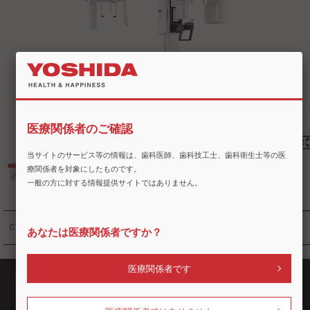
医療関係者のご確認
当サイトのサービス等の情報は、歯科医師、歯科技工士、歯科衛生士等の医
療関係者を対象にしたものです。
カタログ（パノーラA1）
一般の方に対する情報提供サイトではありません。
CT
#2026北海道デンタルショー
あなたは医療関係者ですか？
医療関係者です
企業情報
商品情報