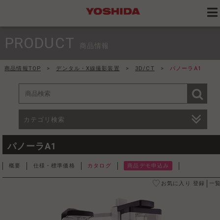
PRODUCT
商品情報
商品情報TOP
>
デンタル・X線撮影装置
>
3D/CT
>
パノーラA1
カテゴリ検索
パノーラA1
概要
仕様・標準価格
カタログ
商品デモ申込み
お気に入り 登録
一