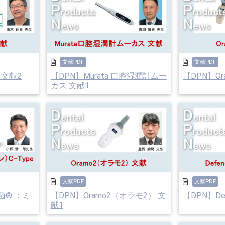
文献PDF
文献PDF
 文献2
【DPN】Murata 口腔湿潤計ムー
【DPN】Ora
カス 文献1
文献PDF
文献PDF
る菌® ：ミ
【DPN】Oramo2（オラモ2） 文
【DPN】Def
献1