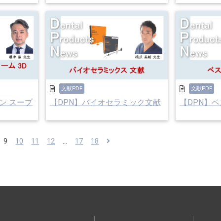
文献PDF
文献PDF
ン スープ
【DPN】バイオセラミック文献
【DPN】
9
10
11
12
...
17
18