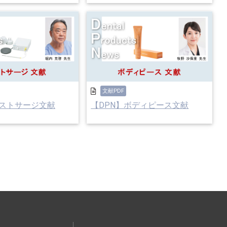
文献PDF
ベストサージ文献
【DPN】ボディピース文献