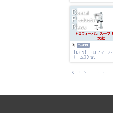
文献PDF
【DPN】トロフィーパ
リーム3D 文...
1
2
...
6
7
8