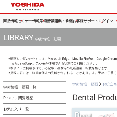
商品情報
セミナー情報
学術情報
開業・承継
お客様サポート
ログイン
LIBRARY
学術情報・動画
※動画をご覧いただくには、Microsoft Edge、Mozilla FireFox、Googl
またJavaScript、Cookieが使用できる状態でご利用ください。
※本サイトに掲載されている記事・画像等の無断複製、転載を禁じます。
※掲載内容には、執筆者個人の見解が含まれることがあります。予めご了承く
学術情報・動画
お役立
学術情報・動画一覧
Dental Prod
Pickup／閲覧履歴
お気に入り一覧