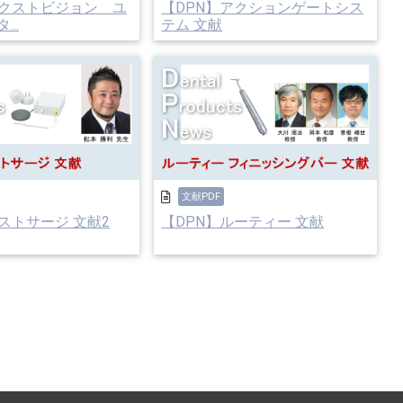
ネクストビジョン ユ
【DPN】アクションゲートシス
..
テム 文献
文献PDF
ストサージ 文献2
【DPN】ルーティー 文献