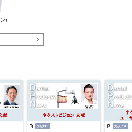
ボン）
文献PDF
文献PDF