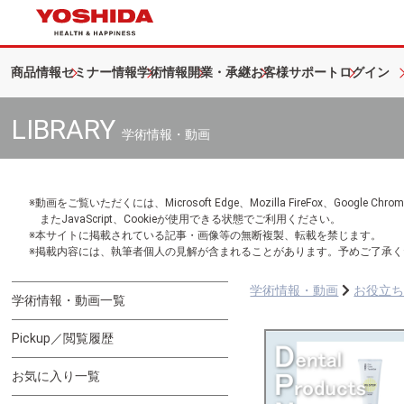
商品情報
セミナー情報
学術情報
開業・承継
お客様サポート
ログイン
LIBRARY
学術情報・動画
※動画をご覧いただくには、Microsoft Edge、Mozilla FireFox、Googl
またJavaScript、Cookieが使用できる状態でご利用ください。
※本サイトに掲載されている記事・画像等の無断複製、転載を禁じます。
※掲載内容には、執筆者個人の見解が含まれることがあります。予めご了承く
学術情報・動画
お役立
学術情報・動画一覧
Pickup／閲覧履歴
お気に入り一覧