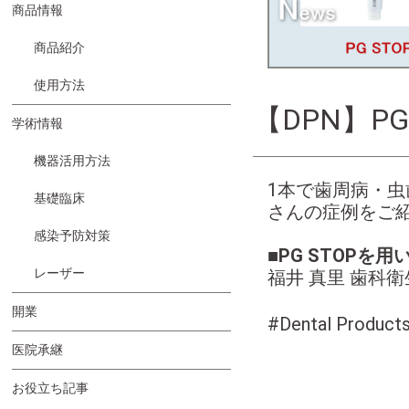
商品情報
商品紹介
使用方法
【DPN】PG
学術情報
機器活用方法
1本で歯周病・虫歯
基礎臨床
さんの症例をご
感染予防対策
■PG STOP
レーザー
福井 真里 歯科
開業
#Dental Produc
医院承継
お役立ち記事