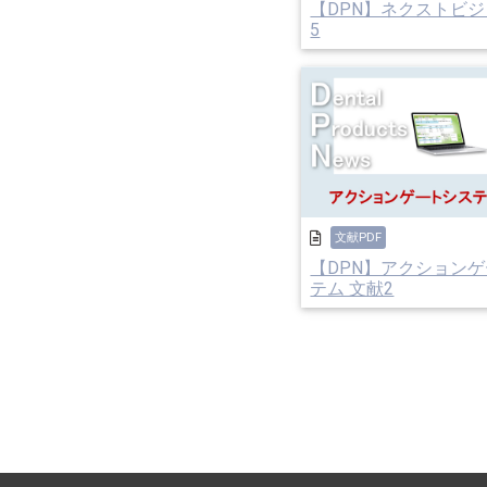
【DPN】ネクストビジ
5
文献PDF
【DPN】アクション
テム 文献2