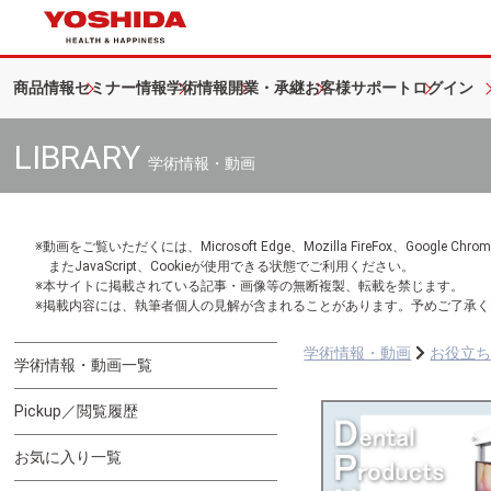
商品情報
セミナー情報
学術情報
開業・承継
お客様サポート
ログイン
LIBRARY
学術情報・動画
※動画をご覧いただくには、Microsoft Edge、Mozilla FireFox、Googl
またJavaScript、Cookieが使用できる状態でご利用ください。
※本サイトに掲載されている記事・画像等の無断複製、転載を禁じます。
※掲載内容には、執筆者個人の見解が含まれることがあります。予めご了承く
学術情報・動画
お役立
学術情報・動画一覧
Pickup／閲覧履歴
お気に入り一覧