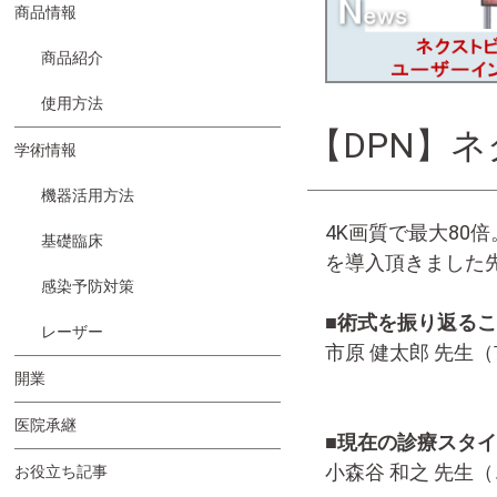
商品情報
商品紹介
使用方法
【DPN】
学術情報
機器活用方法
4K画質で最大8
基礎臨床
を導入頂きました
感染予防対策
■術式を振り返る
レーザー
市原 健太郎 先生
開業
医院承継
■現在の診療スタ
小森谷 和之 先生
お役立ち記事