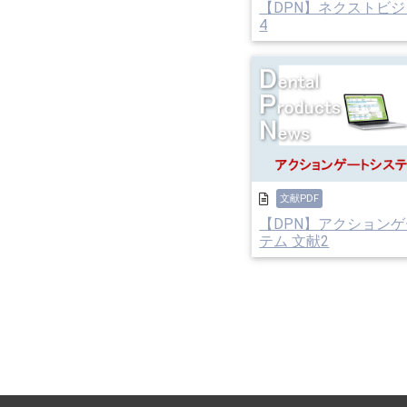
【DPN】ネクストビジ
4
文献PDF
【DPN】アクション
テム 文献2