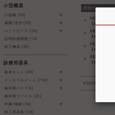
小型機器
関連セミナー
小器械 (50)
2026年09月2
滅菌/洗浄 (20)
【web L
ハンドピース (24)
2026年10月0
【web L
訪問診療関連 (14)
2026年10月2
技工機器 (30)
【web L
2026年10月2
診療用器具
【web L
基本セット (49)
インスツルメント (718)
#2026北海道デ
歯科用バー (16)
歯科用ファイル (26)
印象/補綴 (36)
技工用器具 (14)