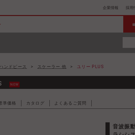
企業情報
採用
ハンドピース
>
スケーラー 他
>
ユリー PLUS
S
NEW
標準価格
カタログ
よくあるご質問
音波振動の振幅向上でPMTCを効率的にサポートするブ
ラシシ