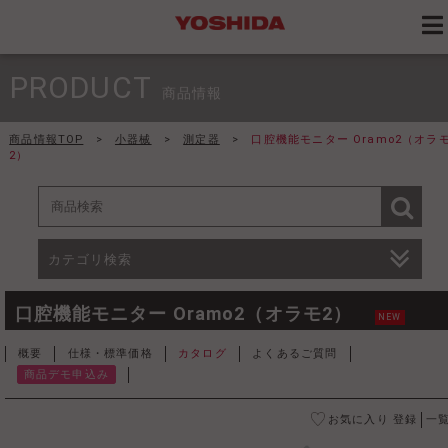
PRODUCT
商品情報
商品情報TOP
>
小器械
>
測定器
>
口腔機能モニター Oramo2（オラ
2）
カテゴリ検索
口腔機能モニター Oramo2（オラモ2）
NEW
概要
仕様・標準価格
カタログ
よくあるご質問
商品デモ申込み
お気に入り 登録
一