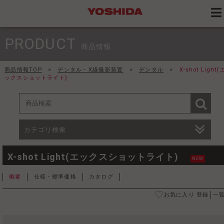
PRODUCT
商品情報
商品情報TOP
>
デンタル・X線撮影装置
>
デンタル
>
X-shot Light(
ックスショットライト)
カテゴリ検索
X-shot Light(エックスショットライト)
NEW
概要
仕様・標準価格
カタログ
お気に入り 登録
一