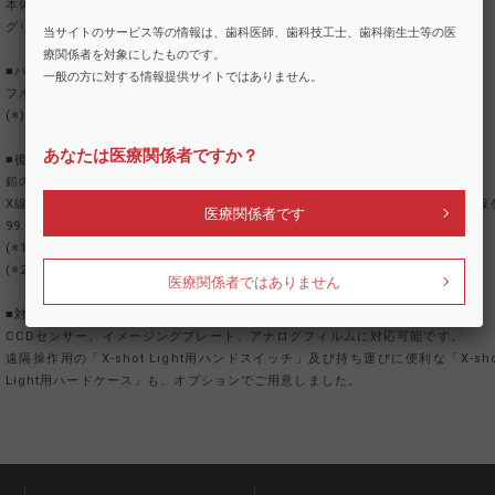
本体が前機種「X-shot」よりひと回り小さく、軽量になりました。
グリップとコーンが近づいたことで、位置付けも取り回しやすくなりました。
当サイトのサービス等の情報は、歯科医師、歯科技工士、歯科衛生士等の医
療関係者を対象にしたものです。
■バッテリー内蔵のコードレスタイプ
一般の方に対する情報提供サイトではありません。
フル充電で600回(※)照射可能で、往診以外にも便利にご使用できます。
(※)0.24s撮影時
あなたは医療関係者ですか？
■後方散乱X線シールド(※1)
鉛の代わりに蒼鉛（ビスマス）を採用しました 。
X線の遮蔽性に関しては鉛含有のアクリル板と同等の性能を持ち、反射したX線
医療関係者です
99.5%以上低減(※2)します。
(※1)医療用エックス線装置基準（令和4年厚生労働省告示第114号）に対応。
(※2)吉田精工株式会社 試験報告書より。
医療関係者ではありません
■対応媒体
CCDセンサー、イメージングプレート、アナログフィルムに対応可能です。
遠隔操作用の「X-shot Light用ハンドスイッチ」及び持ち運びに便利な「X-sho
Light用ハードケース」も、オプションでご用意しました。