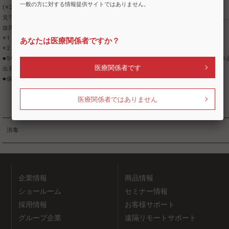
一般の方に対する情報提供サイトではありません。
(※2)
見守りシステムにより、アラート発生時は対応方法をメールで医院へお知らせし
故障を未然に防ぐとともに、トラブルに迅速対応します。
※1：Wi-Fi用USBドングルが、1つ製品に同梱されています。
あなたは医療関係者ですか？
※2：Rinato遠隔サポート用回線使用料が別途発生します。
■5年間使用または4,000回使用で、オーバーホールが必須です。（耐用期間：本
医療関係者です
出荷後、4年）
■保証期間は納品日から2年です。
医療関係者ではありません
消毒
企業情報
商品情報
ショールーム
セミナー情報
採用情報
お客様サポート
グループ企業
遠隔リモートサポート