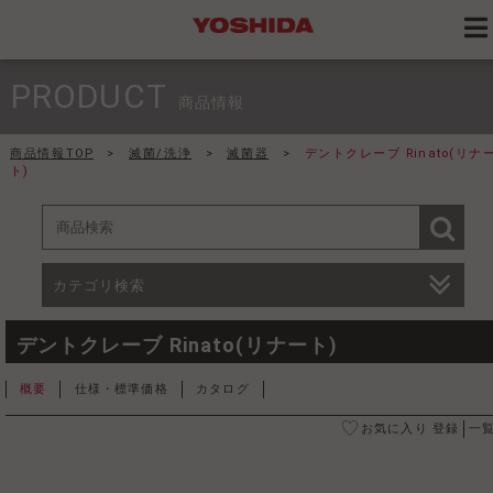
PRODUCT
商品情報
商品情報TOP
>
滅菌/洗浄
>
滅菌器
>
デントクレーブ Rinato(リナ
ト)
カテゴリ検索
デントクレーブ Rinato(リナート)
概要
仕様・標準価格
カタログ
お気に入り 登録
一