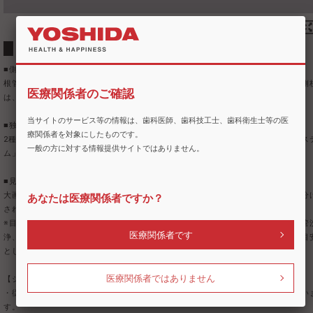
側枝の有無と高さも測定可能な根管長測定器
■側枝の高さを検知、お知らせ
根管内にある側枝を検知し、画面・ブザー音でお知らせします。（計測可能な側
医療関係者のご確認
は、直径：＞0.15mm、高さ：APEXから2.5～5mm）
当サイトのサービス等の情報は、歯科医師、歯科技工士、歯科衛生士等の医
■独自の高精度測定で根尖までの距離を計測
療関係者を対象にしたものです。
2種類の周波数の組み合わせから、常に整合性を確認する「統合補足測定シス
一般の方に対する情報提供サイトではありません。
ム」搭載。口腔内の環境に影響されず、ドライでもウェットでも測定可能です。
■見やすい大きな液晶表示
大画面で鮮やかな画面表示になっています。ファイルの到達距離が3段階で色分
あなたは医療関係者ですか？
されており、視認しやすいです。
※目盛りは根管の先端から実際の距離の近似値を示しますが、根管拡大や根管
医療関係者です
浄、あるいは根管の状態によっても値が変化する場合があるので、あくまでも目
として使用してください。
医療関係者ではありません
【ジャスティ共用 キャナルインスツルメントホルダー小5本組】
・従来のホルダーよりもサイズが小さくなったことにより、操作性が向上してい
す。