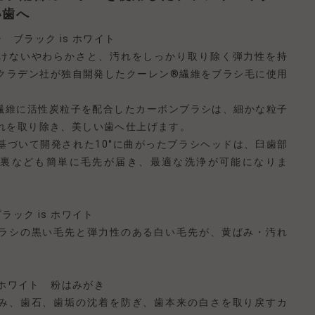
い歯へ
 ブラック is ホワイト
けないやわらかさと、汚れをしっかり取り除く弾力性を持
クラデン社が独自開発したクーレン®繊維をブラシ毛に使用
繊維に活性炭粒子を配合したカーボンブラシは、細かな粒子
れを取り除き、美しい歯へ仕上げます。
基づいて開発された10°に曲がったブラシヘッドは、臼歯部
裏なども簡単に毛先が届き、最適な洗浄が可能になりま
ラック is ホワイト
ラシの黒い毛先と弾力性のある白い毛先が、黄ばみ・汚れ
。
s ホワイト 粉はみがき
み、歯石、歯垢の沈着を防ぎ、歯本来の白さを取り戻すカ