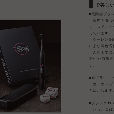
で美し
■電動歯ブラシ
・歯肉を傷つ
ち、スイス・
しています。
・クーレン®
により着色汚
・人間工学に
遠心や前歯の
す。
■歯ブラシ ブ
・カーボンブ
を落とします
■ブラック i
・汚れ、黄ば