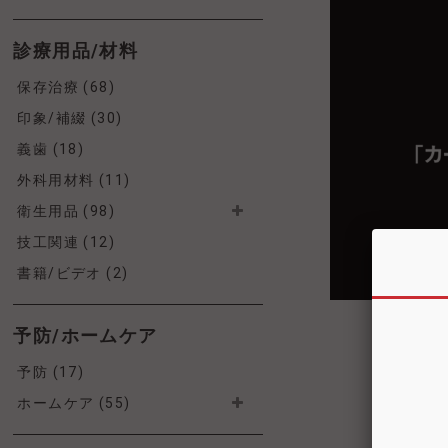
診療用品/材料
保存治療 (68)
印象/補綴 (30)
義歯 (18)
外科用材料 (11)
衛生用品 (98)
技工関連 (12)
書籍/ビデオ (2)
予防/ホームケア
予防 (17)
ホームケア (55)