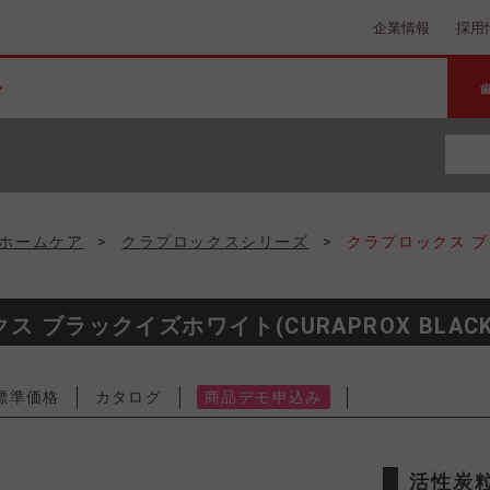
企業情報
採用
ホームケア
>
クラプロックスシリーズ
>
クラプロックス ブラ
 ブラックイズホワイト(CURAPROX BLACK I
標準価格
カタログ
商品デモ申込み
活性炭粒子配合カーボンを使用したブラシやパウダー