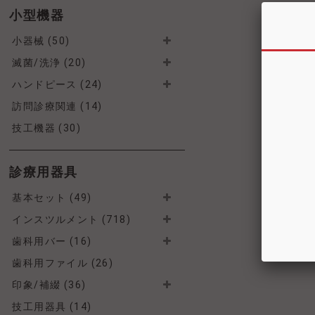
小型機器
小器械 (50)
滅菌/洗浄 (20)
ハンドピース (24)
訪問診療関連 (14)
技工機器 (30)
診療用器具
基本セット (49)
インスツルメント (718)
歯科用バー (16)
歯科用ファイル (26)
印象/補綴 (36)
技工用器具 (14)