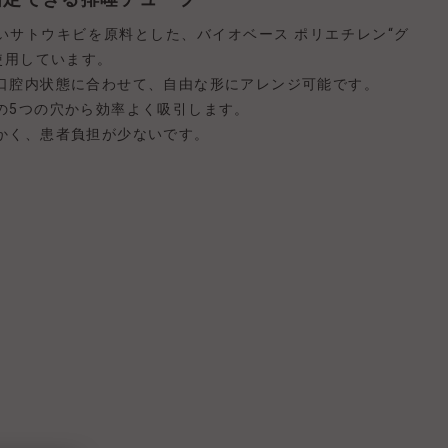
いサトウキビを原料とした、バイオベース ポリエチレン“グ
を使用しています。
口腔内状態に合わせて、自由な形にアレンジ可能です。
の5つの穴から効率よく吸引します。
かく、患者負担が少ないです。