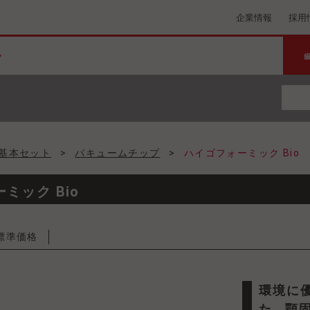
企業情報
採用
基本セット
>
バキュームチップ
>
ハイゴフォーミック Bio
ミック Bio
標準価格
環境に優しいバイオベースポリエチレン素材を使用し
た、顎