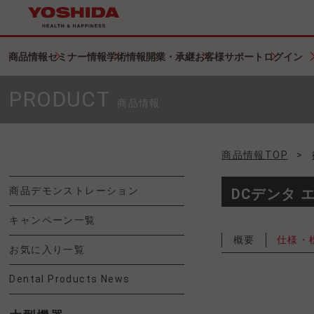
商品情報
セミナー情報
学術情報
開業・承継
お客様サポート
ログイン
PRODUCT
商品情報
商品情報TOP
>
商品デモンストレーション
DCデンタ 
キャンペーン一覧
概要
仕様・
お気に入り一覧
Dental Products News