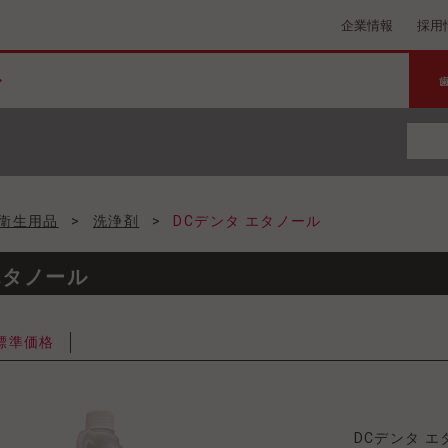
企業情報
採用
衛生用品
>
洗浄剤
>
DCデンタ エタノール
エタノール
標準価格
DCデンタ エタ