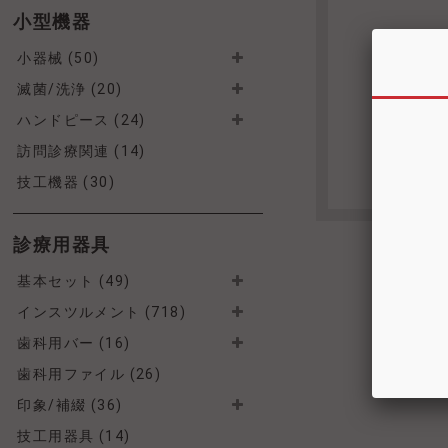
小型機器
小器械 (50)
滅菌/洗浄 (20)
ハンドピース (24)
訪問診療関連 (14)
技工機器 (30)
診療用器具
基本セット (49)
インスツルメント (718)
歯科用バー (16)
歯科用ファイル (26)
印象/補綴 (36)
技工用器具 (14)