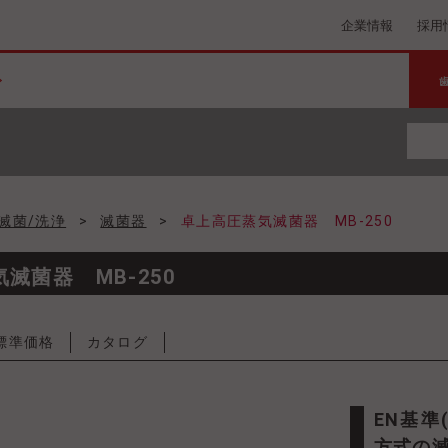
企業情報
採用
滅菌/洗浄
>
滅菌器
>
卓上高圧蒸気滅菌器 MB-250
滅菌器 MB-250
標準価格
カタログ
EN基準(EN13060)クラスBに準拠したプレバキューム
方式の