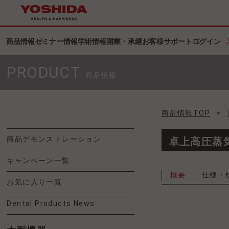
商品情報
セミナー情報
学術情報
開業・承継
お客様サポート
ログイン
PRODUCT
商品情報
商品情報TOP
>
商品デモンストレーション
卓上高圧蒸気
キャンペーン一覧
概要
仕様・
お気に入り一覧
Dental Products News