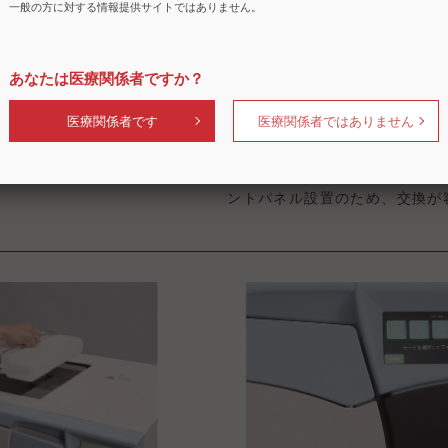
一般の方に対する情報提供サイトではありません。
あなたは医療関係者ですか？
セス方式
バクテリアフィルター搭
医療関係者です
医療関係者ではありません
ネットへの収納を可能にし
乾燥用空気の取り入れ口には、
を防ぐバクテリアフィルターを
ントパネル設置のため、交換が