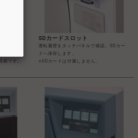
載
SDカードスロット
菌類の侵入
運転履歴をタッチパネルで確認。SDカー
採用。フロ
ドへ保存します。
容易です。
※SDカードは付属しません。