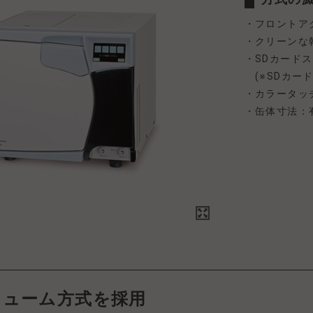
・フロントア
・クリーンな
・SDカード
(※SDカー
・カラータッ
・缶体寸法：有
キューム方式を採用