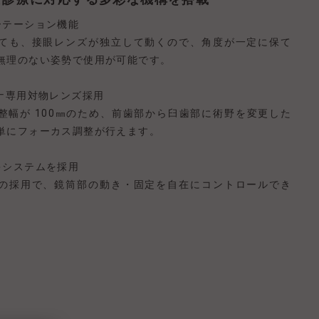
ーテーション機能
ても、接眼レンズが独立して動くので、角度が一定に保て
無理のない姿勢で使用が可能です。
グナ専用対物レンズ採用
整幅が 100㎜のため、前歯部から臼歯部に術野を変更した
単にフォーカス調整が行えます。
キシステムを採用
の採用で、鏡筒部の動き・固定を自在にコントロールでき