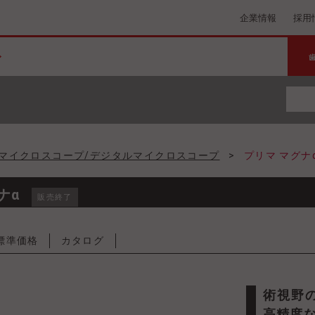
企業情報
採用
マイクロスコープ/デジタルマイクロスコープ
>
プリマ マグナ
ナα
販売終了
標準価格
カタログ
術視野のブレを防止する強力電磁ブレーキなど、より
高精度