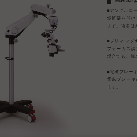
■アングルロ
鏡筒部を傾け
ます。術者は
■プリマ マ
フォーカス調
場合でも、簡
■電磁ブレー
電磁ブレーキ
ます。