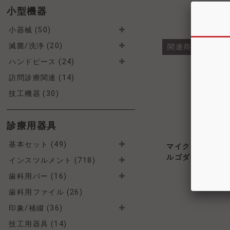
小型機器
小器械 (50)
滅菌/洗浄 (20)
関連商品・類似
ハンドピース (24)
訪問診療関連 (14)
技工機器 (30)
診療用器具
基本セット (49)
マイクロスコープ
ルゴダイナミック
インスツルメント (718)
歯科用バー (16)
歯科用ファイル (26)
印象/補綴 (36)
技工用器具 (14)