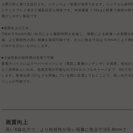
人間工学に基づき設計され、バランスよく装置が保持できます。シンプルな操作
とディスプレイ表示で撮影設定も簡単です。本体重量 1.95kgと軽量で保持や持
運びしやすい製品です。
■画質向上の工夫
70kV/3.5mAの高い出力により撮影時間を短縮し、体動による画像への影響を
減、より鮮鋭性の高い画像を取得可能です。さらに焦点寸法は 0.4mmとより画
のボケを少ないものとします。
■Ｘ線照射が短時間の充電で可能
蓄電デバイスにはスーパーキャパシタ（電気二重層コンデンサ）を採用。劣化が
なく長寿命といわれ、急速充電が可能なので0％からフルチャージまで、3分で完
します。患者位置づけなどを実施している間に充電しておくことで、高い出力を
つことが可能です。
画質向上
高いX線出力で、より粒状性が良い画像に焦点寸法0.4mmで