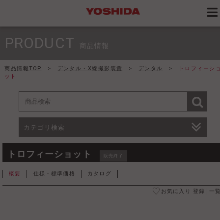
PRODUCT
商品情報
商品情報TOP
>
デンタル・X線撮影装置
>
デンタル
>
トロフィーシ
ット
カテゴリ検索
トロフィーショット
販売終了
概要
仕様・標準価格
カタログ
お気に入り 登録
一