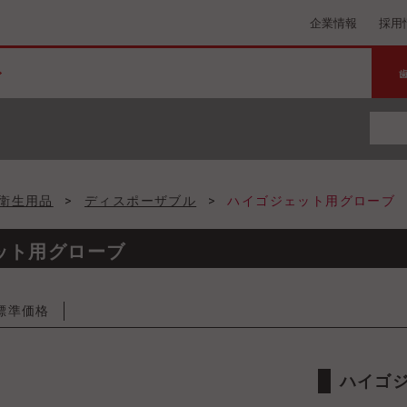
企業情報
採用
衛生用品
>
ディスポーザブル
>
ハイゴジェット用グローブ
ット用グローブ
標準価格
ハイゴ