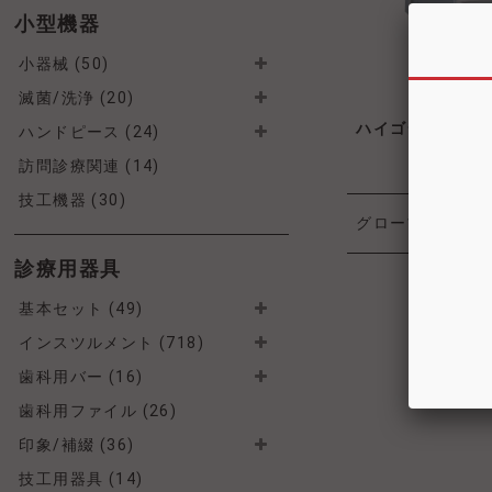
小型機器
小器械 (50)
滅菌/洗浄 (20)
ハイゴジェット
ハンドピース (24)
訪問診療関連 (14)
技工機器 (30)
グローブ
個人防
診療用器具
基本セット (49)
インスツルメント (718)
歯科用バー (16)
歯科用ファイル (26)
印象/補綴 (36)
技工用器具 (14)