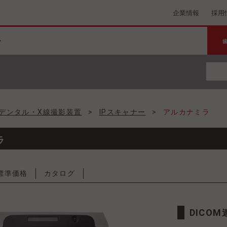
企業情報
採用
デンタル・X線撮影装置
>
IPスキャナー
>
アルカナミラ
ラ
標準価格
カタログ
DIC