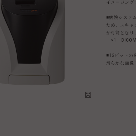
イメージング
■病院システム
ため、スキャン
が可能となり
※1：DICO
■16ビット
滑らかな画像