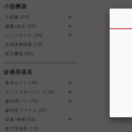
小型機器
小器械 (50)
滅菌/洗浄 (20)
ハンドピース (24)
訪問診療関連 (14)
技工機器 (30)
診療用器具
基本セット (49)
インスツルメント (718)
歯科用バー (16)
歯科用ファイル (26)
印象/補綴 (36)
技工用器具 (14)