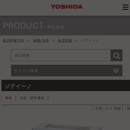
PRODUCT
商品情報
商品情報TOP
>
滅菌/洗浄
>
衛生関連
>
ジアイーノ
カテゴリ検索
ジアイーノ
概要
仕様・標準価格
お気に入り 登録
一