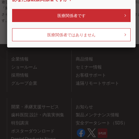
遊しているウイルスだけでなく付着したウイルスにも効果を発揮します。特
「菌・ウイルス・ニオイ」に特化して高い除菌・脱臭効果が望めます。
さらに6ヶ月に1回掃除をするだけの簡単お手入れで、手間なくお使いいただけ
医療関係者です
す。
医療関係者ではありません
企業情報
商品情報
ショールーム
セミナー情報
採用情報
お客様サポート
グループ企業
遠隔リモートサポート
開業・承継支援サービス
お知らせ
歯科医院 設計・内装実例集
製品メンテナンス情報
特別講演
安全データシート（SDS）
ポスターダウンロード
Dental Products News