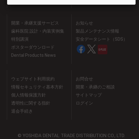
開業・承継支援サービス
お知らせ
歯科医院 設計・内装実例集
製品メンテナンス情報
特別講演
安全データシート（SDS）
ポスターダウンロード
Dental Products News
ウェブサイト利用規約
お問合せ
情報セキュリティ基本方針
開業・承継のご相談
個人情報保護方針
サイトマップ
透明性に関する指針
ログイン
退会手続き
© YOSHIDA DENTAL TRADE DISTRIBUTION CO., LTD.