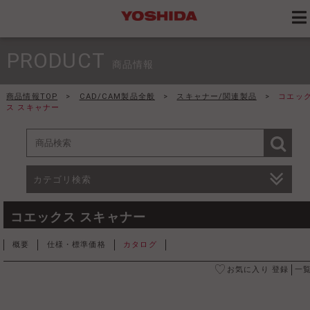
PRODUCT
商品情報
商品情報TOP
>
CAD/CAM製品全般
>
スキャナー/関連製品
>
コエッ
ス スキャナー
カテゴリ検索
コエックス スキャナー
概要
仕様・標準価格
カタログ
お気に入り 登録
一